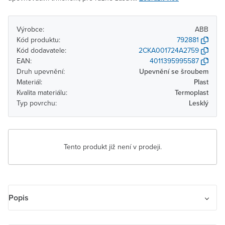
Výrobce:
ABB
Kód produktu:
792881
Kód dodavatele:
2CKA001724A2759
EAN:
4011395995587
Druh upevnění:
Upevnění se šroubem
Materiál:
Plast
Kvalita materiálu:
Termoplast
Typ povrchu:
Lesklý
Tento produkt již není v prodeji.
Popis
Kryt zásuvky komunikační s popisovým polem, s kovovým