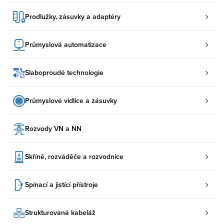
Prodlužky, zásuvky a adaptéry
Průmyslová automatizace
Slaboproudé technologie
Průmyslové vidlice a zásuvky
Rozvody VN a NN
Skříně, rozváděče a rozvodnice
Spínací a jistící přístroje
Strukturovaná kabeláž