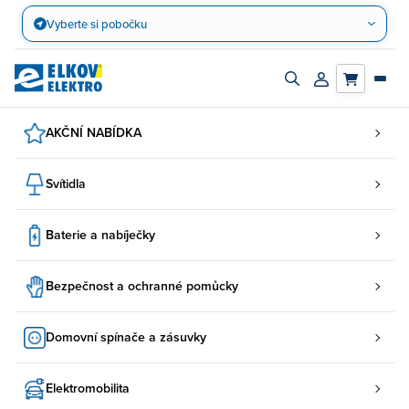
Přejít
Vyberte si pobočku
na
obsah
Zapnout/vypnout
Přihlásit/registro
vyhledávací
účet
panel
AKČNÍ NABÍDKA
Svítidla
Baterie a nabíječky
Bezpečnost a ochranné pomůcky
Domovní spínače a zásuvky
Elektromobilita