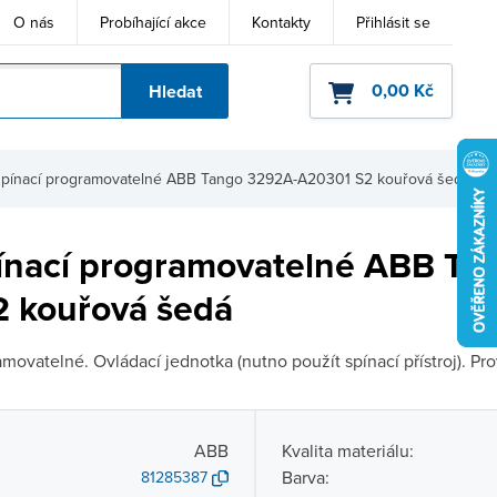
O nás
Probíhající akce
Kontakty
Přihlásit se
0,00 Kč
Hledat
ho kódu
spínací programovatelné ABB Tango 3292A-A20301 S2 kouřová šedá
ínací programovatelné ABB Ta
 kouřová šedá
movatelné. Ovládací jednotka (nutno použít spínací přístroj). Pr
ABB
Kvalita materiálu:
Barva:
81285387