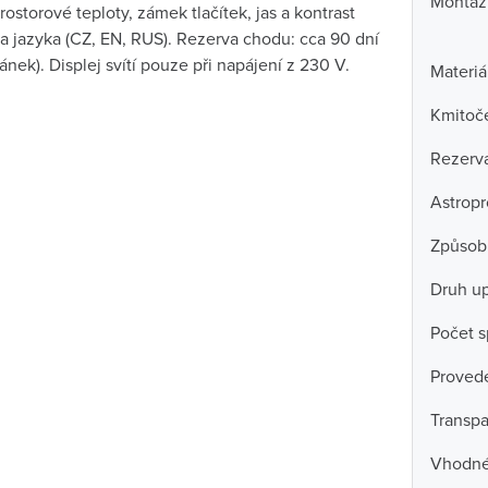
Montáž
rostorové teploty, zámek tlačítek, jas a kontrast
ba jazyka (CZ, EN, RUS). Rezerva chodu: cca 90 dní
lánek). Displej svítí pouze při napájení z 230 V.
Materiá
Kmitoč
Rezerv
Astrop
Způsob
Druh u
Počet s
Proved
Transpa
Vhodné 