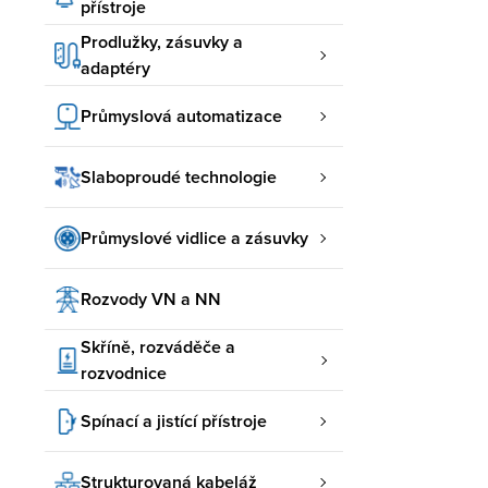
přístroje
Prodlužky, zásuvky a
adaptéry
Průmyslová automatizace
Slaboproudé technologie
Průmyslové vidlice a zásuvky
Rozvody VN a NN
Skříně, rozváděče a
rozvodnice
Spínací a jistící přístroje
Strukturovaná kabeláž