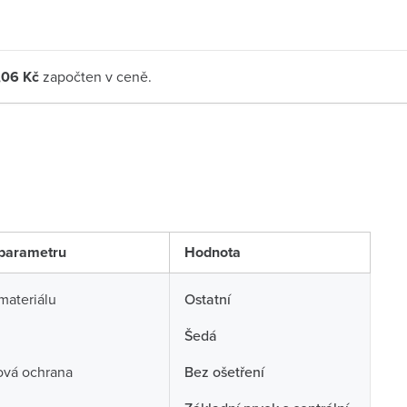
,06 Kč
započten v ceně.
parametru
Hodnota
 materiálu
Ostatní
Šedá
ová ochrana
Bez ošetření