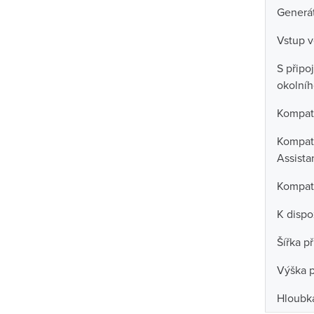
Generát
Vstup v
S připo
okolníh
Kompati
Kompati
Assista
Kompati
K dispo
Šířka př
Výška p
Hloubka