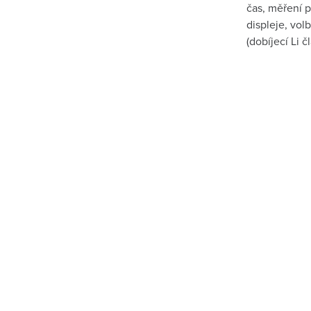
čas, měření p
displeje, vol
(dobíjecí Li č