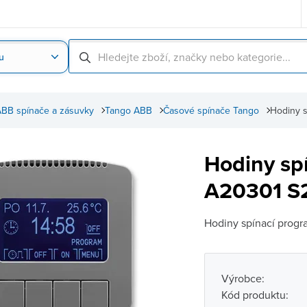
u
Nahrát obrázek produktu
Skenování čárové
BB spínače a zásuvky
Tango ABB
Časové spínače Tango
Hodiny 
Hodiny sp
A20301 S2
Hodiny spínací progra
Výrobce:
Kód produktu: