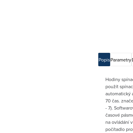
Popis
Parametry
Hodiny spína
použít spínac
automatický 
70 čas. značek
- 7). Softwar
časové pásmo
na ovládání 
počítadlo pr