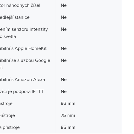
or náhodných čísel
Ne
edlejší stanice
Ne
jením senzoru intenzity
Ne
o světla
bilní s Apple HomeKit
Ne
bilní se službou Google
Ne
nt
bilní s Amazon Alexa
Ne
zici je podpora IFTTT
Ne
ístroje
93 mm
řístroje
75 mm
 přístroje
85 mm