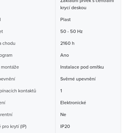
Základní prvek s centrální
krycí deskou
l
Plast
et
50 - 50 Hz
a chodu
2160 h
rogram
Ano
 montáže
Instalace pod omítku
pevnění
Svěrné upevnění
pínacích kontaktů
1
ení
Elektronické
rentní
Ne
pro krytí (IP)
IP20