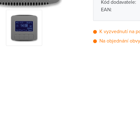
Kód dodavatele:
EAN:
K vyzvednutí na p
Na objednání obvy
Pobočka
Brno - Kšírova (
Brno - Řečkovi
Blansko
Bystřice nad P