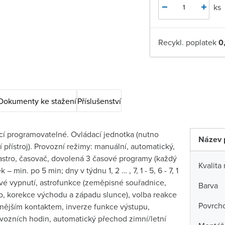
ks
Recykl. poplatek
0
Dokumenty ke stažení
Příslušenství
cí programovatelné. Ovládací jednotka (nutno
Název 
í přístroj). Provozní režimy: manuální, automatický,
astro, časovač, dovolená 3 časové programy (každý
Kvalita
 – min. po 5 min; dny v týdnu 1, 2 … , 7, 1 - 5, 6 - 7, 1
ové vypnutí, astrofunkce (zeměpisné souřadnice,
Barva
, korekce východu a západu slunce), volba reakce
Povrch
vnějším kontaktem, inverze funkce výstupu,
ovozních hodin, automatický přechod zimní/letní