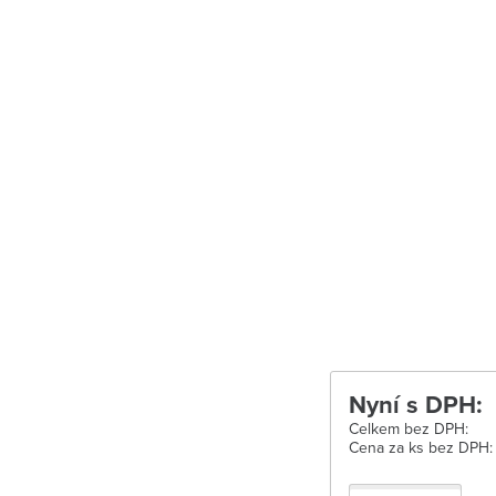
Uherské Hradišt
Velké Meziříčí
Vysoké Mýto
Zábřeh
Zastávka u Brn
Zlín
Žďár nad Sáza
Nyní s DPH:
Celkem bez DPH:
Cena za ks bez DPH: