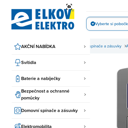
Přejít
na
obsah
Vyberte si pobočk
Vyfotit
AKČNÍ NABÍDKA
Domovní spínače a zásuvky
A
Svítidla
Baterie a nabíječky
Bezpečnost a ochranné
pomůcky
Domovní spínače a zásuvky
Elektromobilita