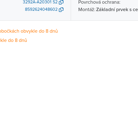
Povrchová ochrana:
3292A-A20301 S2
Montáž:
Základní prvek s ce
8592624048602
obočkách obvykle do 8 dnů
kle do 8 dnů
Dostupnost
centrála)
Na objednání obvykle do 8 dnů
ce
Na objednání obvykle do 8 dnů
Na objednání obvykle do 8 dnů
ernštejnem
Na objednání obvykle do 8 dnů