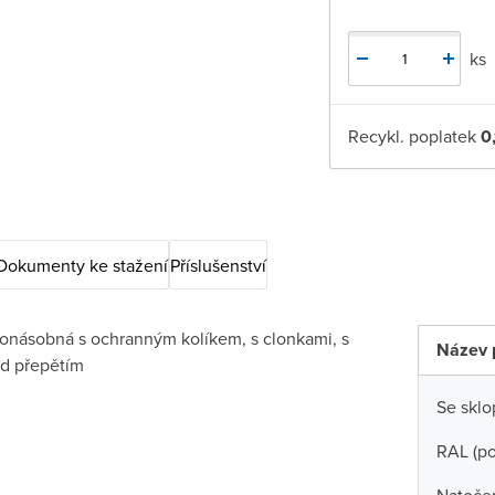
ks
Recykl. poplatek
0
Dokumenty ke stažení
Příslušenství
onásobná s ochranným kolíkem, s clonkami, s
Název 
d přepětím
Se skl
RAL (p