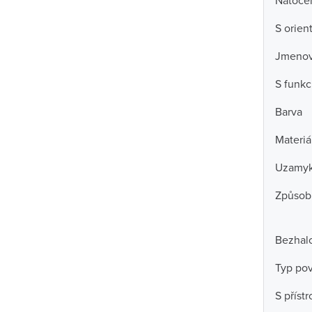
Natočen
S orien
Jmenovi
S funkc
Barva
Materiá
Uzamyk
Způsob
Bezhal
Typ po
S příst