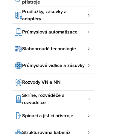
přístroje
Prodlužky, zásuvky a
adaptéry
Průmyslová automatizace
Slaboproudé technologie
Průmyslové vidlice a zásuvky
Rozvody VN a NN
Skříně, rozváděče a
rozvodnice
Spínací a jistící přístroje
Strukturovaná kabeláž