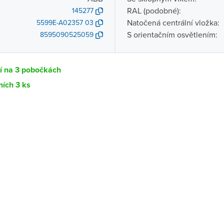
RAL (podobné):
145277
Natočená centrální vložka:
5599E-A02357 03
S orientačním osvětlením:
8595090525059
í na 3 pobočkách
ních 3 ks
Dostupnost
centrála)
Doprodej posledních 3 ks
ce
Doprodej posledních 4 ks
K vyzvednutí do 2 pracovních dnů