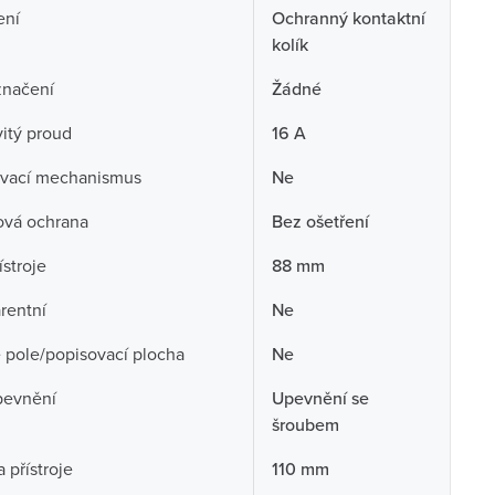
ení
Ochranný kontaktní
kolík
značení
Žádné
itý proud
16 A
vací mechanismus
Ne
ová ochrana
Bez ošetření
ístroje
88 mm
rentní
Ne
 pole/popisovací plocha
Ne
pevnění
Upevnění se
šroubem
 přístroje
110 mm