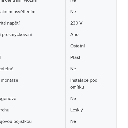
á centrální vložka
Ne
tačním osvětlením
Ne
té napětí
230 V
í prosmyčkování
Ano
Ostatní
l
Plast
atelné
Ne
 montáže
Instalace pod
omítku
ogenové
Ne
vrchu
Lesklý
rojovou pojistkou
Ne