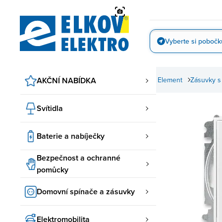
Přejít
na
obsah
Vyberte si pobočk
Vyfotit
ABB spínače a zásuvky
AKČNÍ NABÍDKA
Element ABB
Zásuvky Element
Zásuvky s
Svítidla
Baterie a nabíječky
Bezpečnost a ochranné
pomůcky
Domovní spínače a zásuvky
Elektromobilita