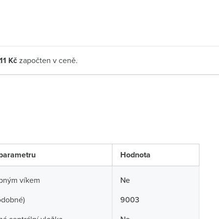
,11 Kč
započten v ceně.
parametru
Hodnota
opným víkem
Ne
odobné)
9003