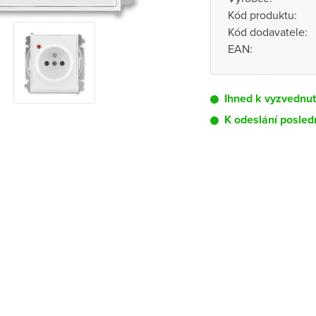
Kód produktu:
Kód dodavatele:
EAN:
Ihned k vyzvednut
K odeslání posled
Pobočka
Brno - Kšírova (
Brno - Řečkovi
Blansko