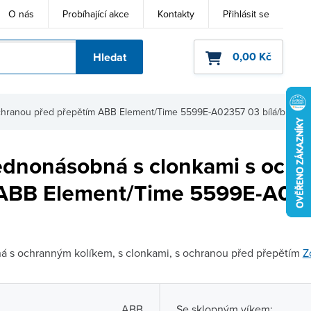
O nás
Probíhající akce
Kontakty
Přihlásit se
0,00 Kč
Hledat
ho kódu
chranou před přepětím ABB Element/Time 5599E-A02357 03 bílá/bílá
ednonásobná s clonkami s och
 ABB Element/Time 5599E-A02
 s ochranným kolíkem, s clonkami, s ochranou před přepětím
Z
ABB
Se sklopným víkem: