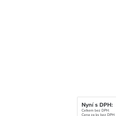
Uherské Hradiš
Uherské Hradišt
Velké Meziříčí
Vysoké Mýto
Zábřeh
Zastávka u Brn
Zlín
Žďár nad Sáza
Nyní s DPH:
Celkem bez DPH:
Cena za ks bez DPH: