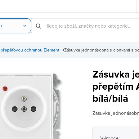
u
Nahrát obrázek produktu
Skenování čárové
 přepěťovou ochranou Element
Zásuvka jednonásobná s clonkami s o
Zásuvka j
přepětím
bílá/bílá
Zásuvka jednonásobná
Výrobce: