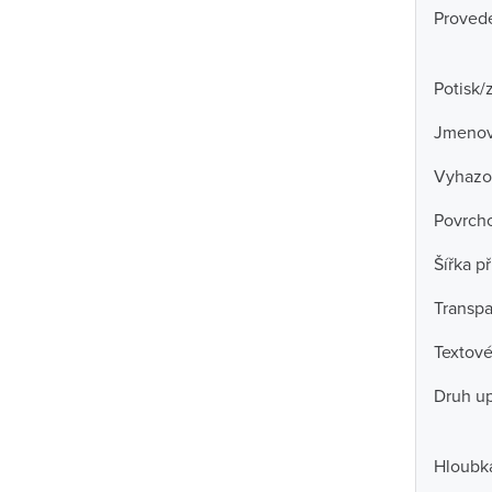
Proved
Potisk/
Jmenov
Vyhazo
Povrch
Šířka př
Transpa
Textové
Druh u
Hloubka