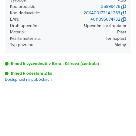
Výrobce:
ABB
Kód produktu:
35999476
Kód dodavatele:
2CKA001724A4263
EAN:
4011395074732
Druh upevnění:
Upevnění se šroubem
Materiál:
Plast
Kvalita materiálu:
Termoplast
Typ povrchu:
Matný
Ihned k vyzvednutí v Brno - Kšírova (centrála)
Ihned k odeslání 2 ks
Dostupnost na pobočkách
Pobočka
Dostupnost
Brno - Kšírova
Ihned k vyzvednutí 2 ks