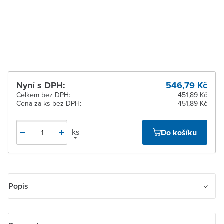
pracovních dnů
Žďár nad Sázavou
K vyzvednutí do 2
pracovních dnů
Nyní s DPH:
546,79 Kč
Celkem bez DPH:
451,89 Kč
Cena za ks bez DPH:
451,89 Kč
ks
Do košíku
Popis
Kryt zásuvky komunikační s popisovým polem, s kovovým
upevňovacím třmenem, pro různé zásuvky (je nutné použít