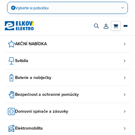
Přejít
Vyberte si pobočku
na
obsah
Zapnout/vypnout
Přihlásit/registro
vyhledávací
účet
panel
AKČNÍ NABÍDKA
Svítidla
Baterie a nabíječky
Bezpečnost a ochranné pomůcky
Domovní spínače a zásuvky
Elektromobilita