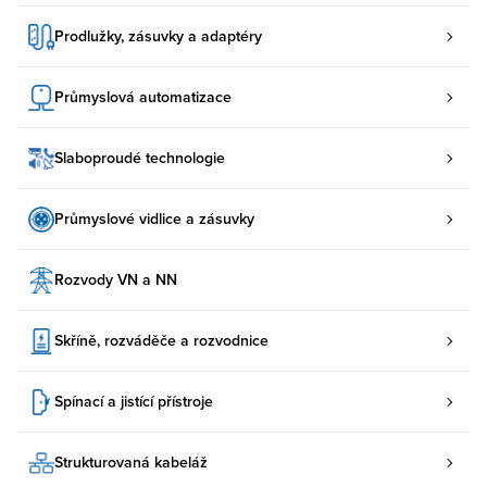
Prodlužky, zásuvky a adaptéry
Průmyslová automatizace
Slaboproudé technologie
Průmyslové vidlice a zásuvky
Rozvody VN a NN
Skříně, rozváděče a rozvodnice
Spínací a jistící přístroje
Strukturovaná kabeláž