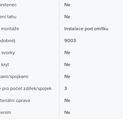
prstenec
Ne
ení tahu
Ne
 montáže
Instalace pod omítku
odobné)
9003
 svorky
Ne
 kryt
Ne
kami/spojkami
Ne
pro počet zdířek/spojek
3
teriální úprava
Ne
lením
Ne