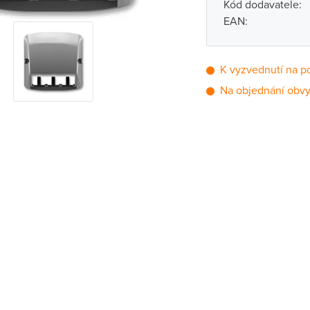
Kód dodavatele:
EAN:
K vyzvednutí na p
Na objednání obvy
Pobočka
Brno - Kšírova (
Brno - Řečkovi
Blansko
Bystřice nad P