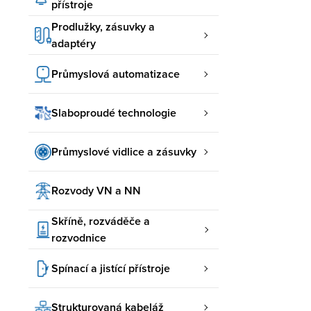
přístroje
Prodlužky, zásuvky a
adaptéry
Průmyslová automatizace
Slaboproudé technologie
Průmyslové vidlice a zásuvky
Rozvody VN a NN
Skříně, rozváděče a
rozvodnice
Spínací a jistící přístroje
Strukturovaná kabeláž