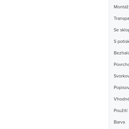
Montáž
Transpa
Se skl
S poti
Bezhal
Povrch
Svorko
Popisov
Vhodné 
Použití
Barva