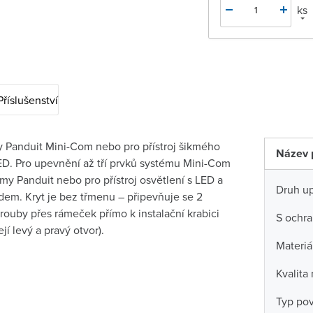
ks
Příslušenství
ky Panduit Mini-Com nebo pro přístroj šikmého
Název 
LED. Pro upevnění až tří prvků systému Mini-Com
irmy Panduit nebo pro přístroj osvětlení s LED a
Druh u
em. Kryt je bez třmenu – připevňuje se 2
rouby přes rámeček přímo k instalační krabici
S ochra
jí levý a pravý otvor).
Materiá
Kvalita
Typ po