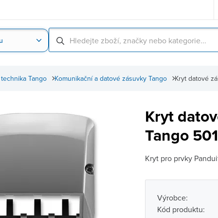
u
Nahrát obrázek produktu
Skenování čárové
 technika Tango
Komunikační a datové zásuvky Tango
Kryt datové z
Kryt dato
Tango 501
Kryt pro prvky Pandui
Výrobce:
Kód produktu: