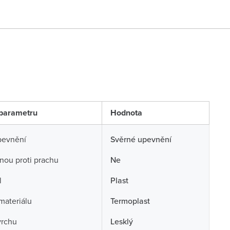
parametru
Hodnota
pevnění
Svěrné upevnění
nou proti prachu
Ne
l
Plast
 materiálu
Termoplast
vrchu
Lesklý