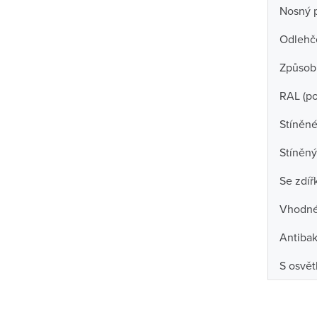
Nosný 
Odlehč
Způsob
RAL (p
Stíněné
Stíněný
Se zdíř
Vhodné 
Antibak
S osvět