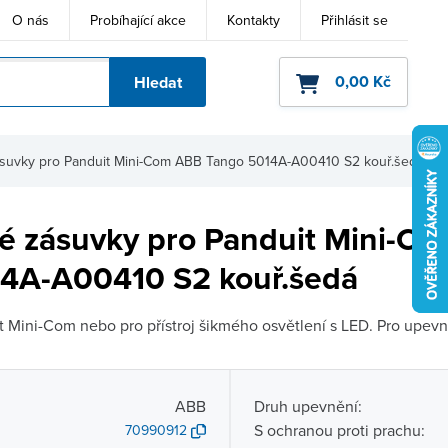
O nás
Probíhající akce
Kontakty
Přihlásit se
0,00 Kč
Hledat
ho kódu
ásuvky pro Panduit Mini-Com ABB Tango 5014A-A00410 S2 kouř.šedá
vé zásuvky pro Panduit Mini-C
4A-A00410 S2 kouř.šedá
t Mini-Com nebo pro přístroj šikmého osvětlení s LED. Pro upevn
ABB
Druh upevnění:
S ochranou proti prachu:
70990912