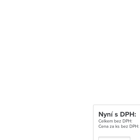
Uherské Hradišt
Velké Meziříčí
Vysoké Mýto
Zábřeh
Zastávka u Brn
Zlín
Žďár nad Sáza
Nyní s DPH:
Celkem bez DPH:
Cena za ks bez DPH: