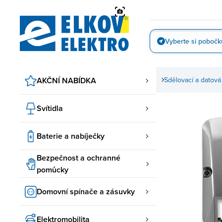
Přejít
na
obsah
Vyberte si pobočk
Vyfotit
e a zásuvky
AKČNÍ NABÍDKA
ABB spínače a zásuvky
Tango ABB
Sdělovací a datová
Svítidla
Baterie a nabíječky
Bezpečnost a ochranné
pomůcky
Domovní spínače a zásuvky
Elektromobilita