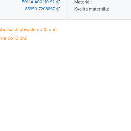
Materiál:
5014A-A00410 S2
Kvalita materiálu:
8595017208867
obočkách obvykle do 10 dnů
kle do 10 dnů
Dostupnost
centrála)
Na objednání obvykle do 10 dnů
ce
Na objednání obvykle do 10 dnů
Na objednání obvykle do 10 dnů
ernštejnem
Na objednání obvykle do 10 dnů