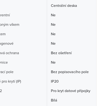
Centrální deska
rentní
Ne
opným víkem
Ne
skem
Ne
ogenové
Ne
ová ochrana
Bez ošetření
vnice
Ne
ací pole
Bez popisovacího pole
pro krytí (IP)
IP20
 2
Pro kryt datové přípojky
Bílá