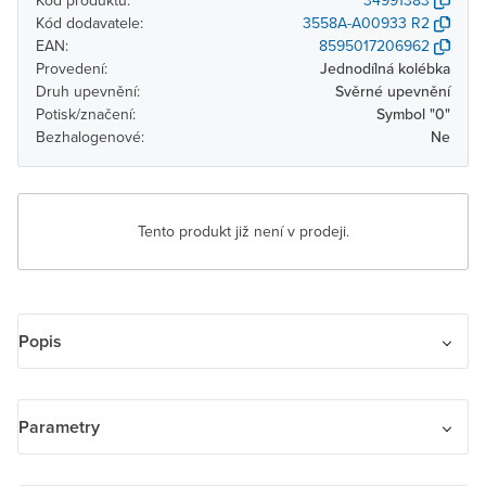
Kód produktu:
34991383
Kód dodavatele:
3558A-A00933 R2
EAN:
8595017206962
Provedení:
Jednodílná kolébka
Druh upevnění:
Svěrné upevnění
Potisk/značení:
Symbol "0"
Bezhalogenové:
Ne
Tento produkt již není v prodeji.
Popis
Kryt jednoduchý s potiskem, s čirým průzorem
Parametry