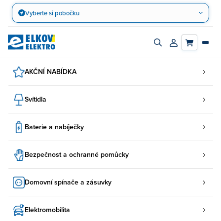
Přejít
Vyberte si pobočku
na
obsah
Zapnout/vypnout
Přihlásit/registro
vyhledávací
účet
panel
AKČNÍ NABÍDKA
Svítidla
Baterie a nabíječky
Bezpečnost a ochranné pomůcky
Domovní spínače a zásuvky
Elektromobilita