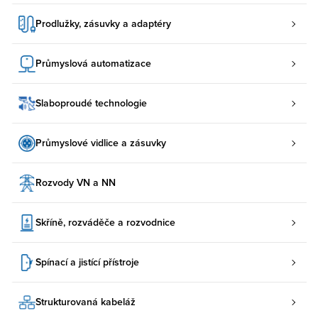
Prodlužky, zásuvky a adaptéry
Průmyslová automatizace
Slaboproudé technologie
Průmyslové vidlice a zásuvky
Rozvody VN a NN
Skříně, rozváděče a rozvodnice
Spínací a jistící přístroje
Strukturovaná kabeláž