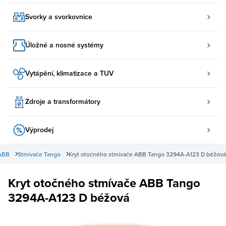
Svorky a svorkovnice
Úložné a nosné systémy
Vytápění, klimatizace a TUV
Zdroje a transformátory
Výprodej
ABB
Stmívače Tango
Kryt otočného stmívače ABB Tango 3294A-A123 D béžová
Kryt otočného stmívače ABB Tango
3294A-A123 D béžová