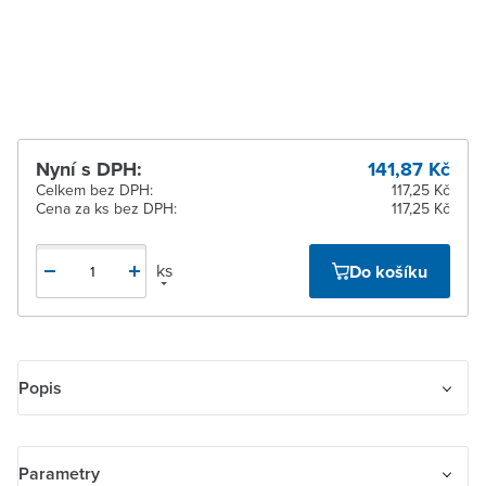
Žďár nad Sázavou
K vyzvednutí do 2
pracovních dnů
Nyní s DPH:
141,87 Kč
Celkem bez DPH:
117,25 Kč
Cena za ks bez DPH:
117,25 Kč
ks
Do košíku
Popis
Kryt stmívače s otočným ovladačem, s upevňovací maticí
Parametry