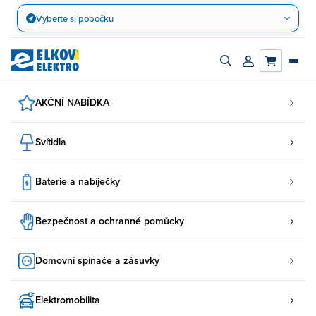
Přejít
Vyberte si pobočku
na
obsah
Zapnout/vypnout
Přihlásit/registro
vyhledávací
účet
panel
AKČNÍ NABÍDKA
Svítidla
Baterie a nabíječky
Bezpečnost a ochranné pomůcky
Domovní spínače a zásuvky
Elektromobilita