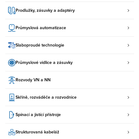
Prodlužky, zásuvky a adaptéry
Průmyslová automatizace
Slaboproudé technologie
Průmyslové vidlice a zásuvky
Rozvody VN a NN
Skříně, rozváděče a rozvodnice
Spínací a jistící přístroje
Strukturovaná kabeláž