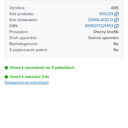
Výrobce:
ABB
Kód produktu:
836224
Kód dodavatele:
3294A-A123 D
EAN:
8595017221453
Provedení:
Otočný knoflík
Druh upevnění:
Svěrné upevnění
Bezhalogenové:
Ne
S popisovacím polem:
Ne
Ihned k vyzvednutí na 3 pobočkách
Ihned k odeslání 3 ks
Dostupnost na pobočkách
Pobočka
Dostupnost