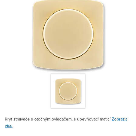
Kryt stmívače s otočným ovladačem, s upevňovací maticí
Zobrazit
více