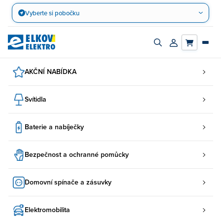
Přejít
Vyberte si pobočku
na
obsah
Zapnout/vypnout
Přihlásit/registro
vyhledávací
účet
panel
AKČNÍ NABÍDKA
Svítidla
Baterie a nabíječky
Bezpečnost a ochranné pomůcky
Domovní spínače a zásuvky
Elektromobilita