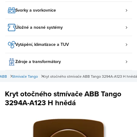
Svorky a svorkovnice
Úložné a nosné systémy
Vytápění, klimatizace a TUV
Zdroje a transformátory
 ABB
Stmívače Tango
Kryt otočného stmívače ABB Tango 3294A-A123 H hnědá
Kryt otočného stmívače ABB Tango
3294A-A123 H hnědá