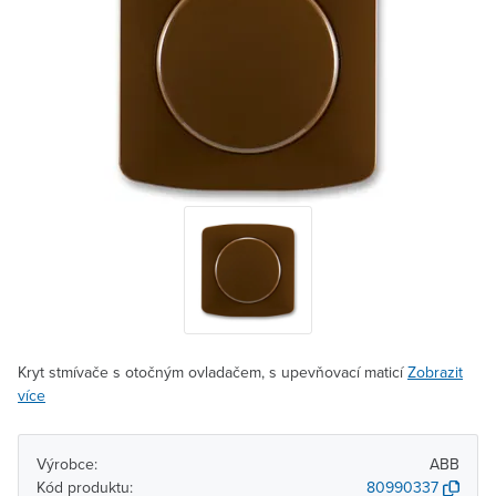
Kryt stmívače s otočným ovladačem, s upevňovací maticí
Zobrazit
více
Výrobce:
ABB
Kód produktu:
80990337