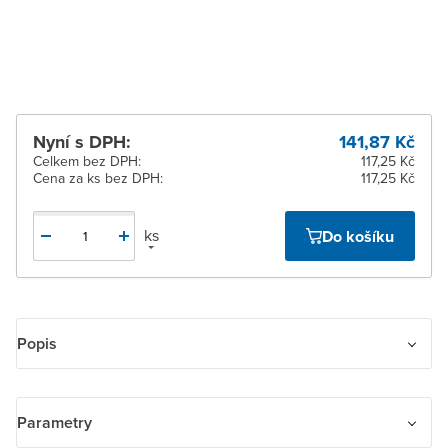
Žďár nad Sázavou
K vyzvednutí do 2
pracovních dnů
Nyní s DPH:
141,87 Kč
Celkem bez DPH:
117,25 Kč
Cena za ks bez DPH:
117,25 Kč
ks
Do košíku
Popis
Kryt stmívače s otočným ovladačem, s upevňovací maticí
Parametry