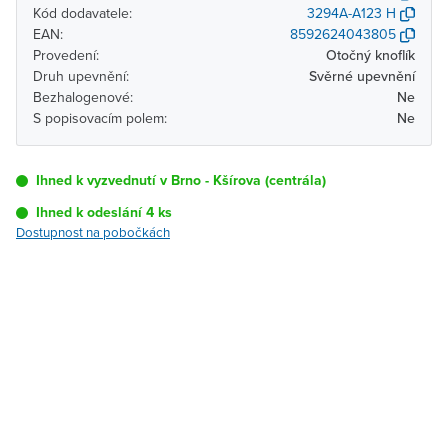
Kód dodavatele:
3294A-A123 H
EAN:
8592624043805
Provedení:
Otočný knoflík
Druh upevnění:
Svěrné upevnění
Bezhalogenové:
Ne
S popisovacím polem:
Ne
Ihned k vyzvednutí v Brno - Kšírova (centrála)
Ihned k odeslání 4 ks
Dostupnost na pobočkách
Pobočka
Dostupnost
Brno - Kšírova
Ihned k vyzvednutí 4 ks
(centrála)