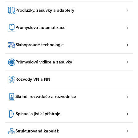
Prodlužky, zásuvky a adaptéry
Průmyslová automatizace
Slaboproudé technologie
Průmyslové vidlice a zásuvky
Rozvody VN a NN
Skříně, rozváděče a rozvodnice
Spínací a jistící přístroje
Strukturovaná kabeláž