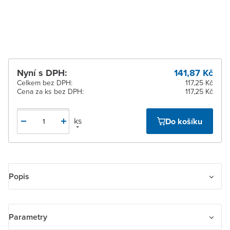
Žďár nad Sázavou
K vyzvednutí do 2
pracovních dnů
Nyní s DPH:
141,87 Kč
Celkem bez DPH:
117,25 Kč
Cena za ks bez DPH:
117,25 Kč
ks
Do košíku
Popis
Kryt stmívače s otočným ovladačem, s upevňovací maticí
Parametry