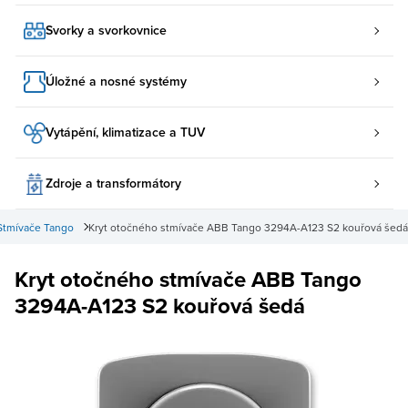
Svorky a svorkovnice
Úložné a nosné systémy
Vytápění, klimatizace a TUV
Zdroje a transformátory
Stmívače Tango
Kryt otočného stmívače ABB Tango 3294A-A123 S2 kouřová šedá
Kryt otočného stmívače ABB Tango
3294A-A123 S2 kouřová šedá