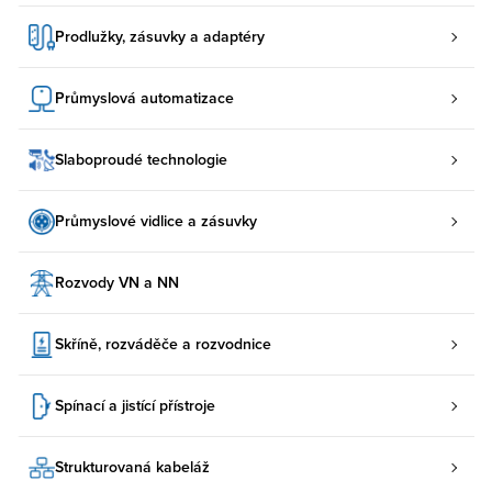
Prodlužky, zásuvky a adaptéry
Průmyslová automatizace
Slaboproudé technologie
Průmyslové vidlice a zásuvky
Rozvody VN a NN
Skříně, rozváděče a rozvodnice
Spínací a jistící přístroje
Strukturovaná kabeláž