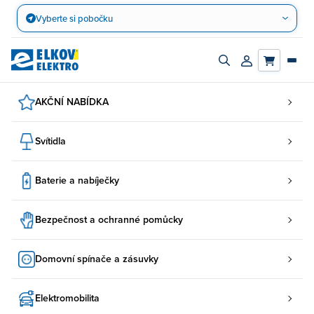
Přejít
Vyberte si pobočku
na
obsah
Zapnout/vypnout
Přihlásit/registro
vyhledávací
účet
panel
AKČNÍ NABÍDKA
Svítidla
Baterie a nabíječky
Bezpečnost a ochranné pomůcky
Domovní spínače a zásuvky
Elektromobilita