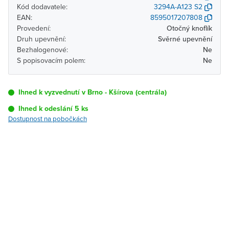
Kód dodavatele:
3294A-A123 S2
EAN:
8595017207808
Provedení:
Otočný knoflík
Druh upevnění:
Svěrné upevnění
Bezhalogenové:
Ne
S popisovacím polem:
Ne
Ihned k vyzvednutí v Brno - Kšírova (centrála)
Ihned k odeslání 5 ks
Dostupnost na pobočkách
Pobočka
Dostupnost
Brno - Kšírova
Ihned k vyzvednutí 5 ks
(centrála)