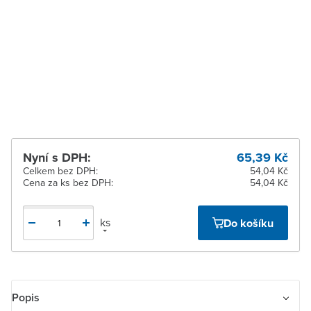
pracovních dnů
Zlín
K vyzvednutí do 2
pracovních dnů
Žďár nad Sázavou
K vyzvednutí do 2
pracovních dnů
Nyní s DPH:
65,39 Kč
Celkem bez DPH:
54,04 Kč
Cena za ks bez DPH:
54,04 Kč
ks
Do košíku
Popis