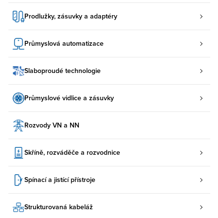
Prodlužky, zásuvky a adaptéry
Průmyslová automatizace
Slaboproudé technologie
Průmyslové vidlice a zásuvky
Rozvody VN a NN
Skříně, rozváděče a rozvodnice
Spínací a jistící přístroje
Strukturovaná kabeláž