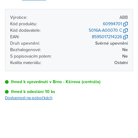
Výrobce:
ABB
Kód produktu:
60994701
Kód dodavatele:
5016A-A00070 C
EAN:
8595017214226
Druh upevnění:
Svěrné upevnění
Bezhalogenové:
Ne
S popisovacím polem:
Ne
Kvalita materiálu:
Ostatní
Ihned k vyzvednutí v Brno - Kšírova (centrála)
Ihned k odeslání 10 ks
Dostupnost na pobočkách
Pobočka
Dostupnost