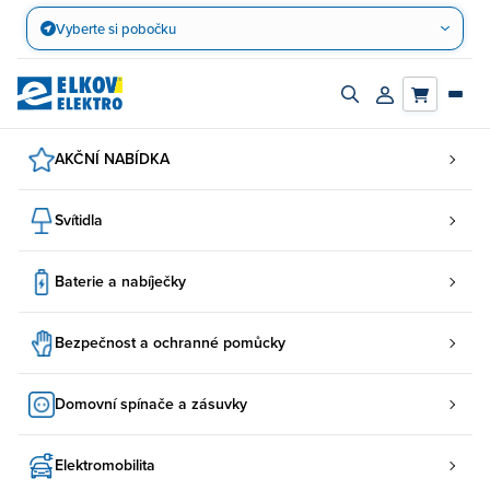
Přejít
Vyberte si pobočku
na
obsah
Zapnout/vypnout
Přihlásit/registro
vyhledávací
účet
panel
AKČNÍ NABÍDKA
Svítidla
Baterie a nabíječky
Bezpečnost a ochranné pomůcky
Domovní spínače a zásuvky
Elektromobilita