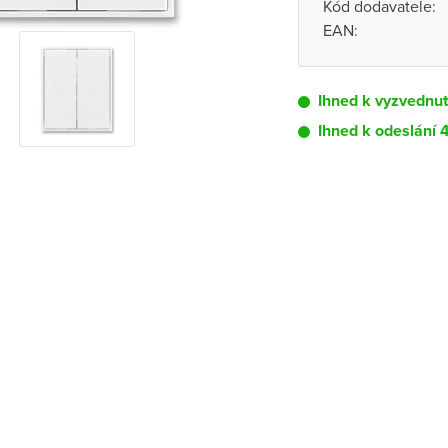
Kód dodavatele:
EAN:
Ihned k vyzvednut
Ihned k odeslání 
Pobočka
Brno - Kšírova (
Brno - Řečkovi
Blansko
Bystřice nad P