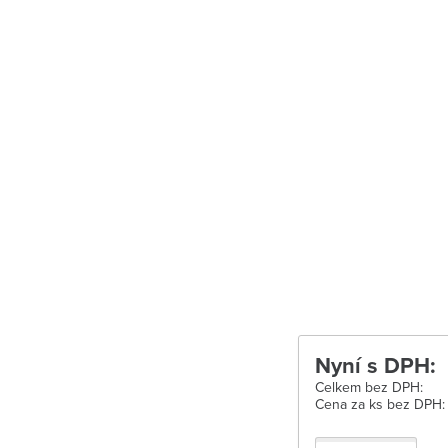
Uherské Hradišt
Velké Meziříčí
Vysoké Mýto
Zábřeh
Zastávka u Brn
Zlín
Žďár nad Sáza
Nyní s DPH:
Celkem bez DPH:
Cena za ks bez DPH: