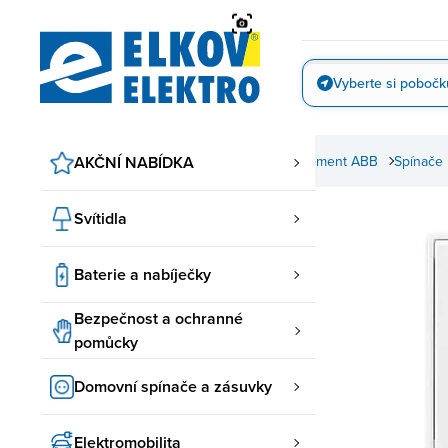
Přejít
na
obsah
Vyberte si pobočk
Vyfotit
 spínače a zásuvky
AKČNÍ NABÍDKA
ABB spínače a zásuvky
Element ABB
Spínače
Svítidla
Baterie a nabíječky
Bezpečnost a ochranné
pomůcky
Domovní spínače a zásuvky
Elektromobilita