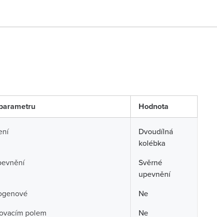
parametru
Hodnota
ení
Dvoudílná
kolébka
pevnění
Svěrné
upevnění
ogenové
Ne
sovacím polem
Ne