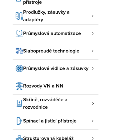
přístroje
Prodlužky, zásuvky a
adaptéry
Průmyslová automatizace
Slaboproudé technologie
Průmyslové vidlice a zásuvky
Rozvody VN a NN
Skříně, rozváděče a
rozvodnice
Spínací a jistící přístroje
Strukturovaná kabeláž