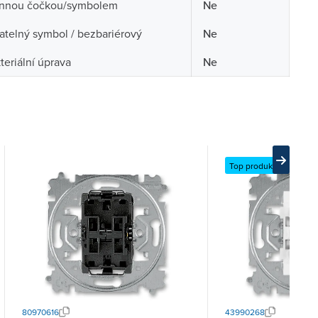
nnou čočkou/symbolem
Ne
telný symbol / bezbariérový
Ne
teriální úprava
Ne
Top produkt
80970616
43990268