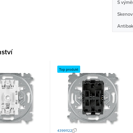
S výmě
Skenova
Antibak
nství
Top produkt
43991122