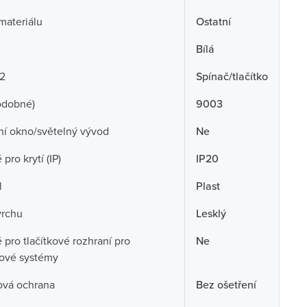
 materiálu
Ostatní
Bílá
 2
Spínač/tlačítko
odobné)
9003
ní okno/světelný vývod
Ne
pro krytí (IP)
IP20
l
Plast
vrchu
Lesklý
pro tlačítkové rozhraní pro
Ne
cové systémy
ová ochrana
Bez ošetření