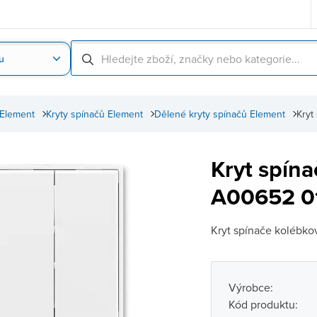
u
Nahrát obrázek produktu
Skenování čárové
 Element
Kryty spínačů Element
Dělené kryty spínačů Element
Kryt
Kryt spín
A00652 01 
Kryt spínače kolébk
Výrobce:
Kód produktu: