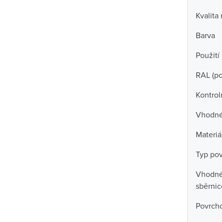
Kvalita
Barva
Použití
RAL (p
Kontrol
Vhodné 
Materiá
Typ po
Vhodné 
sběrni
Povrch