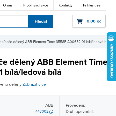
O nás
Probíhající akce
Kontakty
Přihlásit se
0,00 Kč
Hledat
ho kódu
 spínače dělený ABB Element Time 3558E-A00652 01 bílá/ledová bílá
ače dělený ABB Element Time 
bílá/ledová bílá
ového dělený
Zobrazit více
ABB
Provedení:
Druh upevnění:
443002