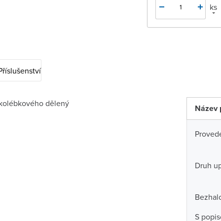
ks
Příslušenství
 kolébkového dělený
Název 
Proved
Druh u
Bezhal
S popi