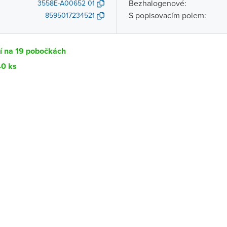
Bezhalogenové:
3558E-A00652 01
S popisovacím polem:
8595017234521
í na 19 pobočkách
40 ks
Dostupnost
centrála)
Ihned k vyzvednutí 40 ks
ce
Ihned k vyzvednutí 40 ks
Ihned k vyzvednutí 14 ks
ernštejnem
K vyzvednutí do 2 pracovních dnů