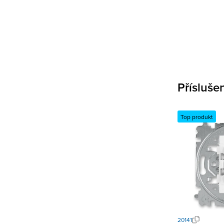
Přísluše
Top produkt
20141