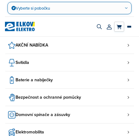
Přejít
Vyberte si pobočku
na
obsah
Zapnout/vypnout
Přihlásit/registro
vyhledávací
účet
panel
AKČNÍ NABÍDKA
Svítidla
Baterie a nabíječky
Bezpečnost a ochranné pomůcky
Domovní spínače a zásuvky
Elektromobilita