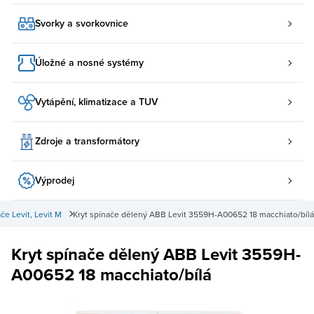
Svorky a svorkovnice
Úložné a nosné systémy
Vytápění, klimatizace a TUV
Zdroje a transformátory
Výprodej
če Levit, Levit M
Kryt spínače dělený ABB Levit 3559H-A00652 18 macchiato/bílá
Kryt spínače dělený ABB Levit 3559H-
A00652 18 macchiato/bílá