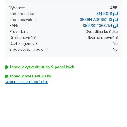
Výrobce:
ABB
Kód produktu:
81490211
Kód dodavatele:
3559H-A00652 18
EAN:
8592624068754
Provedení:
Dvoudílná kolébka
Druh upevnění:
Svěrné upevnění
Bezhalogenové:
Ne
S popisovacím polem:
Ne
Ihned k vyzvednutí na 9 pobočkách
Ihned k odeslání 23 ks
Dostupnost na pobočkách
Pobočka
Dostupnost