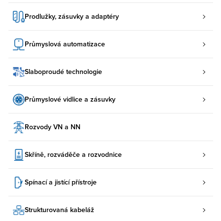
Prodlužky, zásuvky a adaptéry
Průmyslová automatizace
Slaboproudé technologie
Průmyslové vidlice a zásuvky
Rozvody VN a NN
Skříně, rozváděče a rozvodnice
Spínací a jistící přístroje
Strukturovaná kabeláž