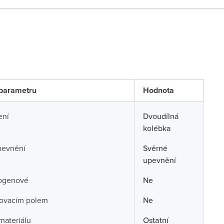
parametru
Hodnota
ení
Dvoudílná
kolébka
pevnění
Svěrné
upevnění
ogenové
Ne
sovacím polem
Ne
 materiálu
Ostatní