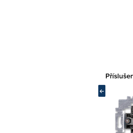
Přísluše
Top produkt