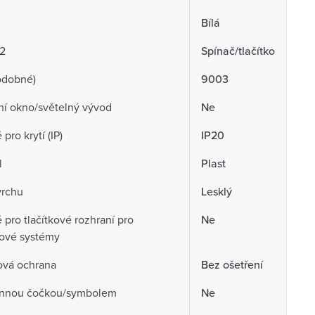
Bílá
 2
Spínač/tlačítko
odobné)
9003
ní okno/světelný vývod
Ne
pro krytí (IP)
IP20
l
Plast
vrchu
Lesklý
pro tlačítkové rozhraní pro
Ne
cové systémy
ová ochrana
Bez ošetření
nnou čočkou/symbolem
Ne