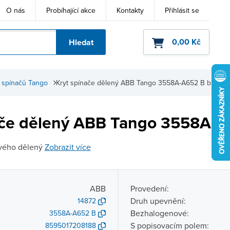
O nás
Probíhající akce
Kontakty
Přihlásit se
0,00 Kč
Hledat
ho kódu
 spínačů Tango
Kryt spínače dělený ABB Tango 3558A-A652 B bílá
ače dělený ABB Tango 3558A-A6
ového dělený
Zobrazit více
ABB
Provedení:
Druh upevnění:
14872
Bezhalogenové:
3558A-A652 B
S popisovacím polem:
8595017208188