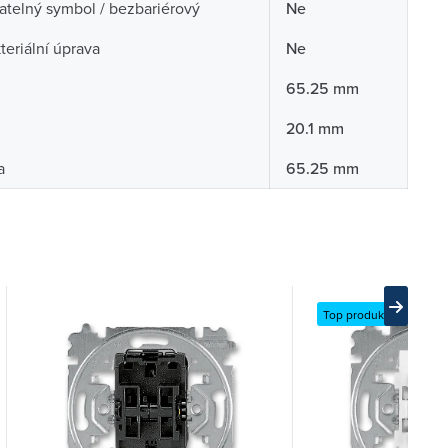
telný symbol / bezbariérový
Ne
teriální úprava
Ne
65.25 mm
20.1 mm
a
65.25 mm
Top produkt