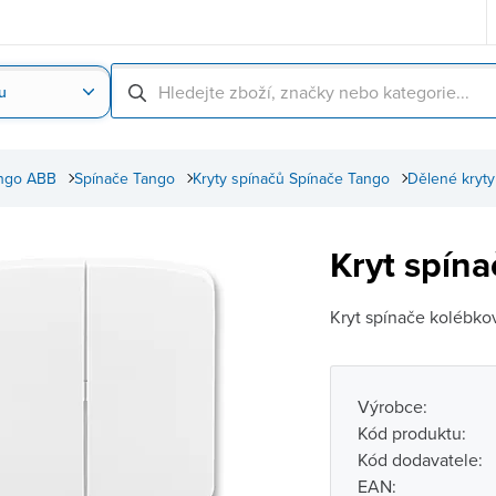
u
Nahrát obrázek produktu
Skenování čárové
ngo ABB
Spínače Tango
Kryty spínačů Spínače Tango
Dělené kryty
Kryt spín
Kryt spínače kolébk
Výrobce:
Kód produktu:
Kód dodavatele:
EAN: