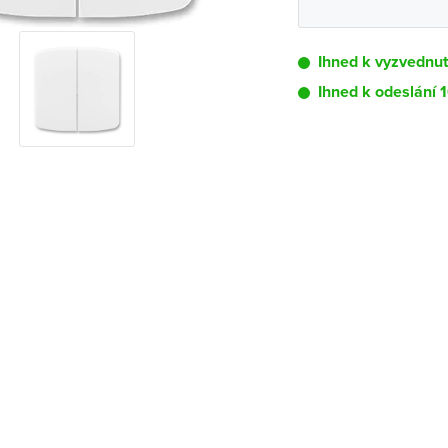
Ihned k vyzvednu
Ihned k odeslání 
Pobočka
Brno - Kšírova (
Brno - Řečkovi
Blansko
Bystřice nad P
Čáslav