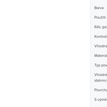
Barva
Použití
RAL (p
Kontrol
Vhodné 
Materiá
Typ po
Vhodné 
sběrni
Povrch
S výmě