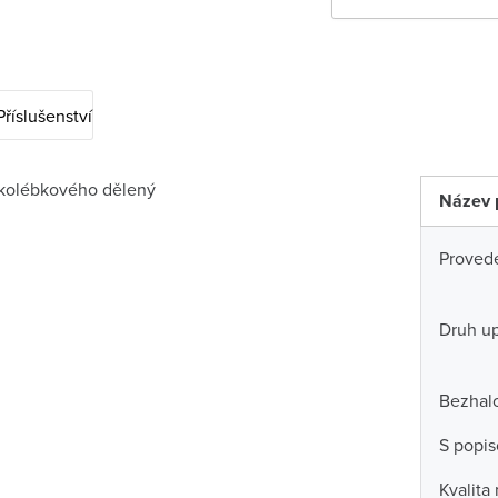
Příslušenství
 kolébkového dělený
Název 
Proved
Druh u
Bezhal
S popi
Kvalita