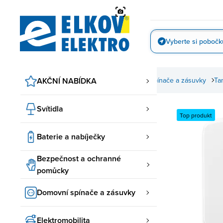
Přejít
na
obsah
Vyberte si pobočk
Vyfotit
AKČNÍ NABÍDKA
Domovní spínače a zásuvky
ABB spínače a zásuvky
Ta
Svítidla
Top produkt
Baterie a nabíječky
Bezpečnost a ochranné
pomůcky
Domovní spínače a zásuvky
Elektromobilita