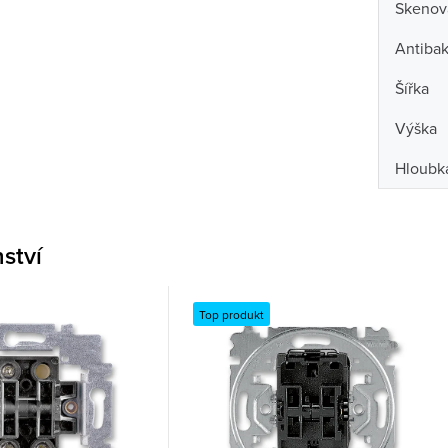
Skenova
Antibak
Šířka
Výška
Hloubk
nství
Top produkt