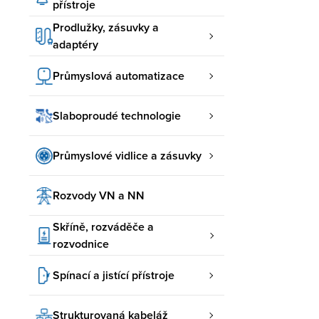
přístroje
Prodlužky, zásuvky a
adaptéry
Průmyslová automatizace
Slaboproudé technologie
Průmyslové vidlice a zásuvky
Rozvody VN a NN
Skříně, rozváděče a
rozvodnice
Spínací a jistící přístroje
Strukturovaná kabeláž