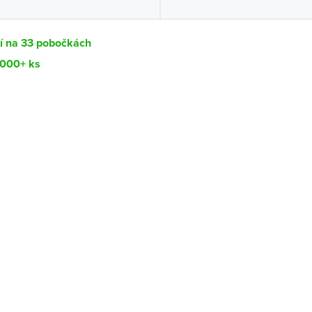
tí na 33 pobočkách
1000+ ks
Dostupnost
centrála)
Ihned k vyzvednutí 1000+ ks
ce
Ihned k vyzvednutí 97 ks
Ihned k vyzvednutí 100-199 ks
ernštejnem
Ihned k vyzvednutí 100-199 ks
Ihned k vyzvednutí 40 ks