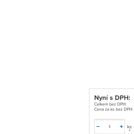
Velké Meziříčí
Vysoké Mýto
Zábřeh
Zastávka u Brn
Zlín
Žďár nad Sáza
Nyní s DPH:
Celkem bez DPH:
Cena za ks bez DPH:
ks