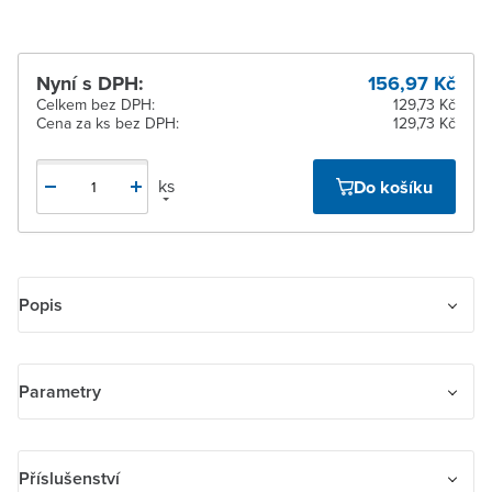
Nyní s DPH:
156,97 Kč
Celkem bez DPH:
129,73 Kč
Cena za ks bez DPH:
129,73 Kč
ks
Do košíku
Popis
Kryt spínače kolébkového dělený
Parametry
Název parametru
Hodnota
Příslušenství