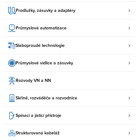
Prodlužky, zásuvky a adaptéry
Průmyslová automatizace
Slaboproudé technologie
Průmyslové vidlice a zásuvky
Rozvody VN a NN
Skříně, rozváděče a rozvodnice
Spínací a jistící přístroje
Strukturovaná kabeláž