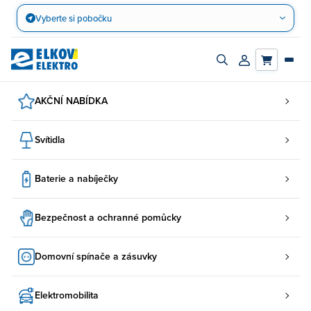
Přejít
Vyberte si pobočku
na
obsah
Zapnout/vypnout
Přihlásit/registro
vyhledávací
účet
panel
AKČNÍ NABÍDKA
Svítidla
Baterie a nabíječky
Bezpečnost a ochranné pomůcky
Domovní spínače a zásuvky
Elektromobilita