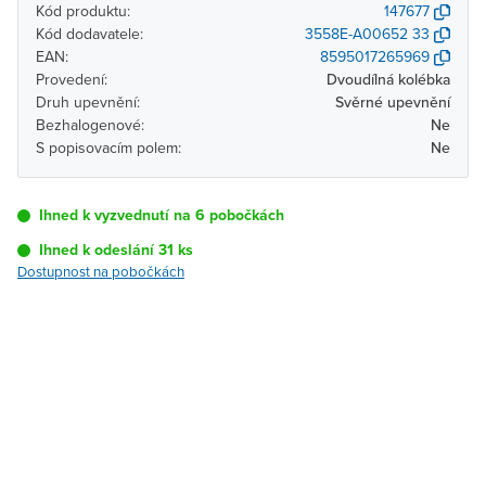
Kód produktu:
147677
Kód dodavatele:
3558E-A00652 33
EAN:
8595017265969
Provedení:
Dvoudílná kolébka
Druh upevnění:
Svěrné upevnění
Bezhalogenové:
Ne
S popisovacím polem:
Ne
Ihned k vyzvednutí na 6 pobočkách
Ihned k odeslání 31 ks
Dostupnost na pobočkách
Pobočka
Dostupnost
Brno - Kšírova
Ihned k vyzvednutí 31 ks
(centrála)