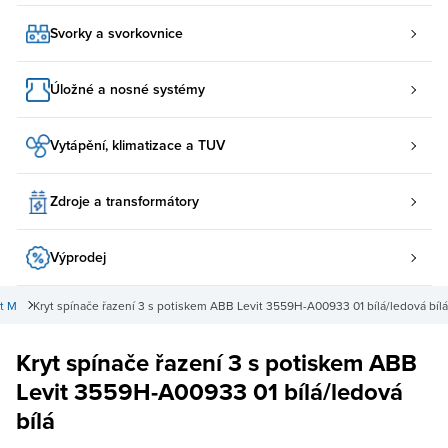
Svorky a svorkovnice
Úložné a nosné systémy
Vytápění, klimatizace a TUV
Zdroje a transformátory
Výprodej
t M
Kryt spínače řazení 3 s potiskem ABB Levit 3559H-A00933 01 bílá/ledová bílá
Kryt spínače řazení 3 s potiskem ABB
Levit 3559H-A00933 01 bílá/ledová
bílá