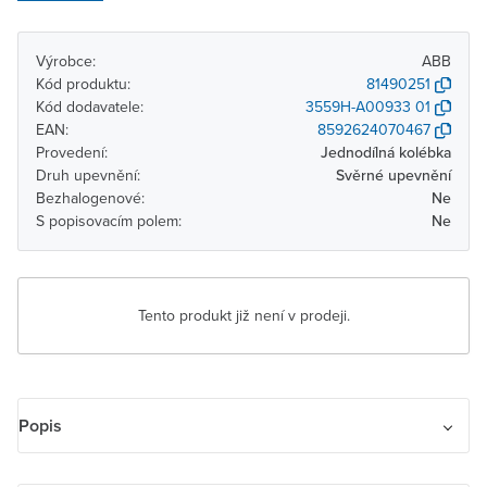
Výrobce:
ABB
Kód produktu:
81490251
Kód dodavatele:
3559H-A00933 01
EAN:
8592624070467
Provedení:
Jednodílná kolébka
Druh upevnění:
Svěrné upevnění
Bezhalogenové:
Ne
S popisovacím polem:
Ne
Tento produkt již není v prodeji.
Popis
Kryt spínače kolébkového s potiskem. Pro přístroj spínače řazení 3.