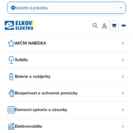
Přejít
Vyberte si pobočku
na
obsah
Zapnout/vypnout
Přihlásit/registro
vyhledávací
účet
panel
AKČNÍ NABÍDKA
Svítidla
Baterie a nabíječky
Bezpečnost a ochranné pomůcky
Domovní spínače a zásuvky
Elektromobilita