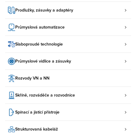
Prodlužky, zásuvky a adaptéry
Průmyslová automatizace
Slaboproudé technologie
Průmyslové vidlice a zásuvky
Rozvody VN a NN
Skříně, rozváděče a rozvodnice
Spínací a jistící přístroje
Strukturovaná kabeláž