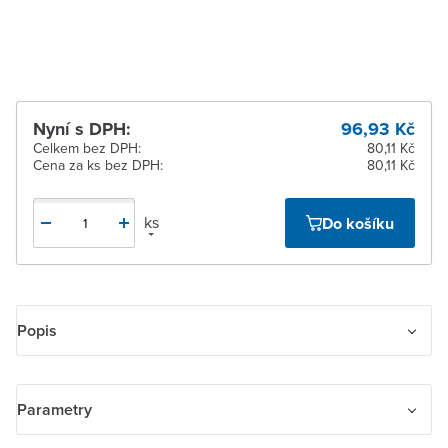
Žďár nad Sázavou
K vyzvednutí do 2
pracovních dnů
Nyní s DPH:
96,93 Kč
Celkem bez DPH:
80,11 Kč
Cena za ks bez DPH:
80,11 Kč
ks
Do košíku
Popis
Kryt spínače kolébkového
Parametry