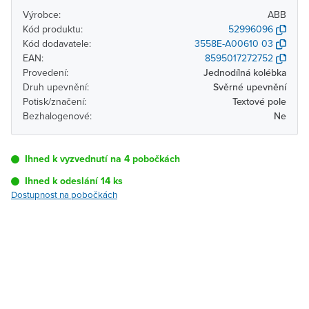
Výrobce:
ABB
Kód produktu:
52996096
Kód dodavatele:
3558E-A00610 03
EAN:
8595017272752
Provedení:
Jednodílná kolébka
Druh upevnění:
Svěrné upevnění
Potisk/značení:
Textové pole
Bezhalogenové:
Ne
Ihned k vyzvednutí na 4 pobočkách
Ihned k odeslání 14 ks
Dostupnost na pobočkách
Pobočka
Dostupnost