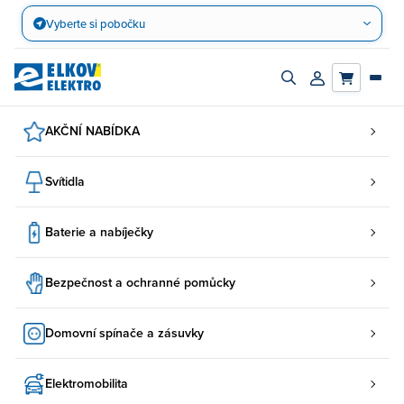
Přejít
Vyberte si pobočku
na
obsah
Zapnout/vypnout
Přihlásit/registro
vyhledávací
účet
panel
AKČNÍ NABÍDKA
Svítidla
Baterie a nabíječky
Bezpečnost a ochranné pomůcky
Domovní spínače a zásuvky
Elektromobilita