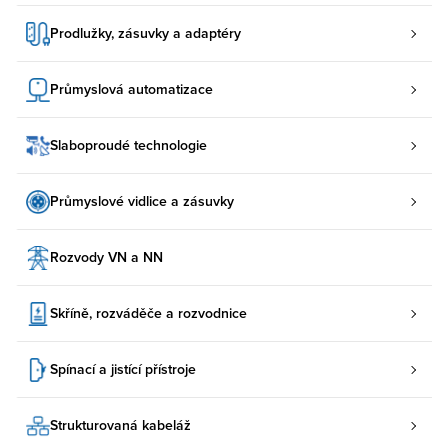
Prodlužky, zásuvky a adaptéry
Průmyslová automatizace
Slaboproudé technologie
Průmyslové vidlice a zásuvky
Rozvody VN a NN
Skříně, rozváděče a rozvodnice
Spínací a jistící přístroje
Strukturovaná kabeláž