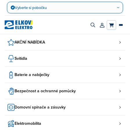
Přejít
Vyberte si pobočku
na
obsah
Zapnout/vypnout
Přihlásit/registro
vyhledávací
účet
panel
AKČNÍ NABÍDKA
Svítidla
Baterie a nabíječky
Bezpečnost a ochranné pomůcky
Domovní spínače a zásuvky
Elektromobilita