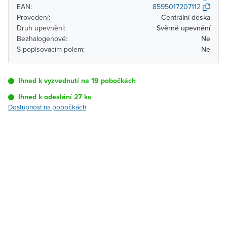
EAN:
8595017207112
Provedení:
Centrální deska
Druh upevnění:
Svěrné upevnění
Bezhalogenové:
Ne
S popisovacím polem:
Ne
Ihned k vyzvednutí na 19 pobočkách
Ihned k odeslání 27 ks
Dostupnost na pobočkách
Pobočka
Dostupnost
Brno - Kšírova
Ihned k vyzvednutí 27 ks
(centrála)
Brno - Řečkovice
Ihned k vyzvednutí 2 ks