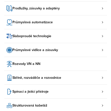
Prodlužky, zásuvky a adaptéry
Průmyslová automatizace
Slaboproudé technologie
Průmyslové vidlice a zásuvky
Rozvody VN a NN
Skříně, rozváděče a rozvodnice
Spínací a jistící přístroje
Strukturovaná kabeláž