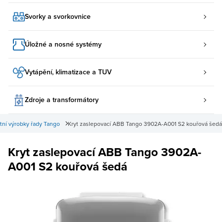
Svorky a svorkovnice
Úložné a nosné systémy
Vytápění, klimatizace a TUV
Zdroje a transformátory
tní výrobky řady Tango
Kryt zaslepovací ABB Tango 3902A-A001 S2 kouřová šedá
Kryt zaslepovací ABB Tango 3902A-
A001 S2 kouřová šedá