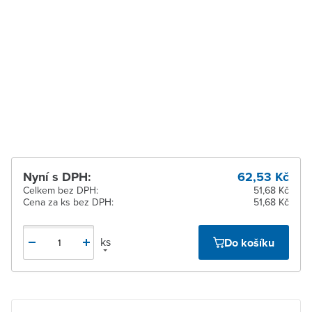
Zábřeh
Ihned k vyzvednutí 5 ks
Zastávka u Brna
K vyzvednutí do 2
pracovních dnů
Zlín
Ihned k vyzvednutí 6 ks
Žďár nad Sázavou
Ihned k vyzvednutí 5 ks
Nyní s DPH:
62,53 Kč
Celkem bez DPH:
51,68 Kč
Cena za ks bez DPH:
51,68 Kč
ks
Do košíku