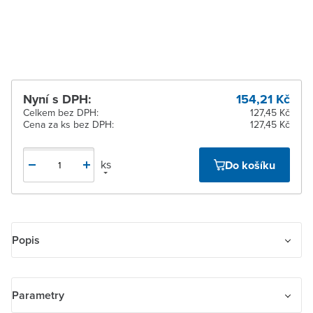
Žďár nad Sázavou
Na objednání obvykle do
2 dnů
Nyní s DPH:
154,21 Kč
Celkem bez DPH:
127,45 Kč
Cena za ks bez DPH:
127,45 Kč
ks
Do košíku
Popis
Kryt zásuvky komunikační s upevňovacím třmenem.
Pro upevnění dvou komunikačních zásuvek typu Modular-Jack
Parametry
(keystone), záslepek nebo reproduktorových svorek.