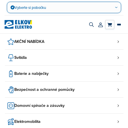
Přejít
Vyberte si pobočku
na
obsah
Zapnout/vypnout
Přihlásit/registro
vyhledávací
účet
panel
AKČNÍ NABÍDKA
Svítidla
Baterie a nabíječky
Bezpečnost a ochranné pomůcky
Domovní spínače a zásuvky
Elektromobilita