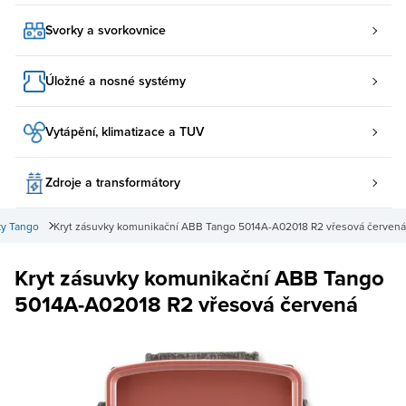
Svorky a svorkovnice
Úložné a nosné systémy
Vytápění, klimatizace a TUV
Zdroje a transformátory
ky Tango
Kryt zásuvky komunikační ABB Tango 5014A-A02018 R2 vřesová červená
Kryt zásuvky komunikační ABB Tango
5014A-A02018 R2 vřesová červená