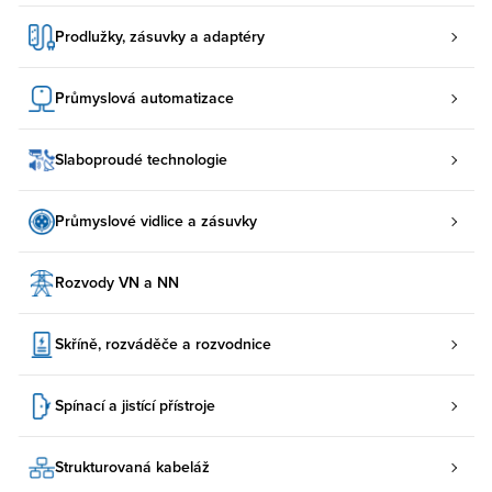
Prodlužky, zásuvky a adaptéry
Průmyslová automatizace
Slaboproudé technologie
Průmyslové vidlice a zásuvky
Rozvody VN a NN
Skříně, rozváděče a rozvodnice
Spínací a jistící přístroje
Strukturovaná kabeláž