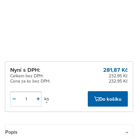
dodavatele
Zlín
Na objednání u
dodavatele
Žďár nad Sázavou
Na objednání u
dodavatele
Nyní s DPH:
281,87 Kč
Celkem bez DPH:
232,95 Kč
Cena za ks bez DPH:
232,95 Kč
ks
Do košíku
Popis