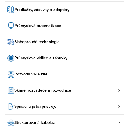
Prodlužky, zásuvky a adaptéry
Průmyslová automatizace
Slaboproudé technologie
Průmyslové vidlice a zásuvky
Rozvody VN a NN
Skříně, rozváděče a rozvodnice
Spínací a jistící přístroje
Strukturovaná kabeláž