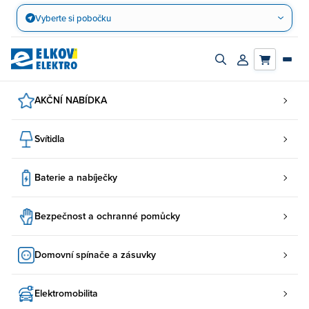
Přejít
Vyberte si pobočku
na
obsah
Zapnout/vypnout
Přihlásit/registro
vyhledávací
účet
panel
AKČNÍ NABÍDKA
Svítidla
Baterie a nabíječky
Bezpečnost a ochranné pomůcky
Domovní spínače a zásuvky
Elektromobilita