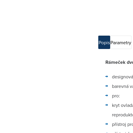
Popis
Parametry
Rámeček dvo
designová
barevná va
pro:
kryt ovlad
reprodukt
přístroj p