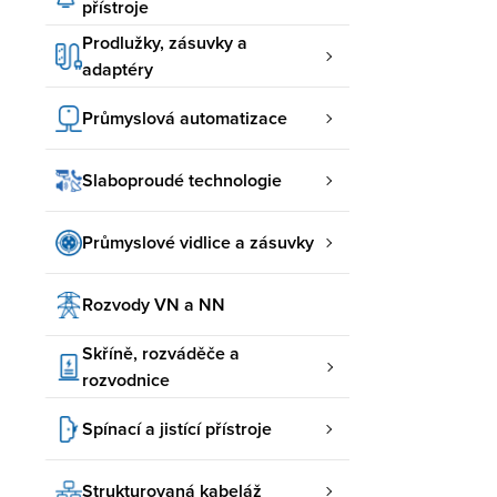
přístroje
Prodlužky, zásuvky a
adaptéry
Průmyslová automatizace
Slaboproudé technologie
Průmyslové vidlice a zásuvky
Rozvody VN a NN
Skříně, rozváděče a
rozvodnice
Spínací a jistící přístroje
Strukturovaná kabeláž