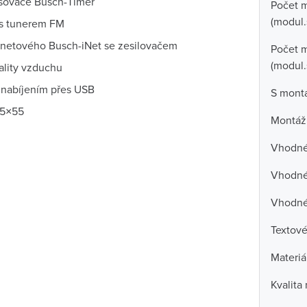
časovače Busch-Timer
Počet 
(modul.
 s tunerem FM
ernetového Busch-iNet se zesilovačem
Počet m
(modul.
ality vzduchu
 nabíjením přes USB
S mont
55×55
Montáž
Vhodné 
Vhodné 
Vhodné
Textové
Materiá
Kvalita