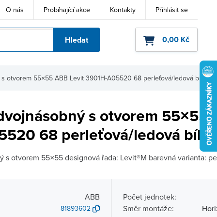
O nás
Probíhající akce
Kontakty
Přihlásit se
0,00 Kč
Hledat
ho kódu
s otvorem 55×55 ABB Levit 3901H-A05520 68 perleťová/ledová bílá
vojnásobný s otvorem 55×55 
520 68 perleťová/ledová bílá
s otvorem 55×55 designová řada: Levit®M barevná varianta: per
ABB
Počet jednotek:
Směr montáže:
Hori
81893602