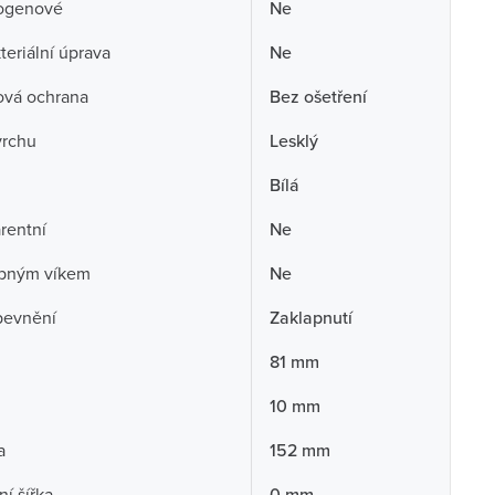
ogenové
Ne
teriální úprava
Ne
ová ochrana
Bez ošetření
vrchu
Lesklý
Bílá
rentní
Ne
opným víkem
Ne
pevnění
Zaklapnutí
81 mm
10 mm
a
152 mm
í šířka
0 mm