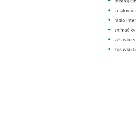
přístroj 
zesilovač
rádio int
snímač kv
zásuvku s
zásuvku 