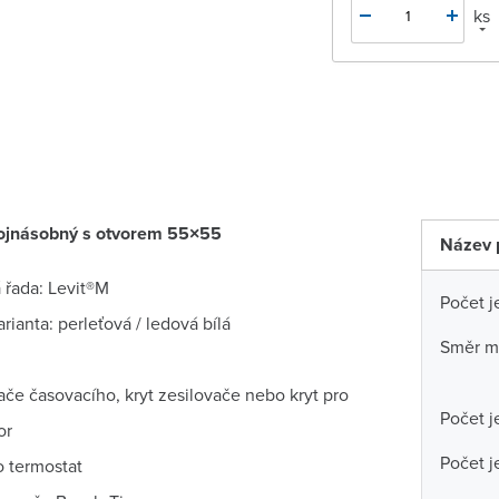
ks
jnásobný s otvorem 55×55
Název 
 řada: Levit®M
Počet j
rianta: perleťová / ledová bílá
Směr m
ače časovacího, kryt zesilovače nebo kryt pro
Počet j
or
Počet j
ro termostat