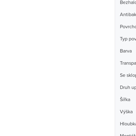
Bezhal
Antibak
Povrch
Typ po
Barva
Transpa
Se skl
Druh u
Šířka
Výška
Hloubk
Montážn