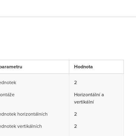
parametru
Hodnota
ednotek
2
ontáže
Horizontální a
vertikální
ednotek horizontálních
2
ednotek vertikálních
2