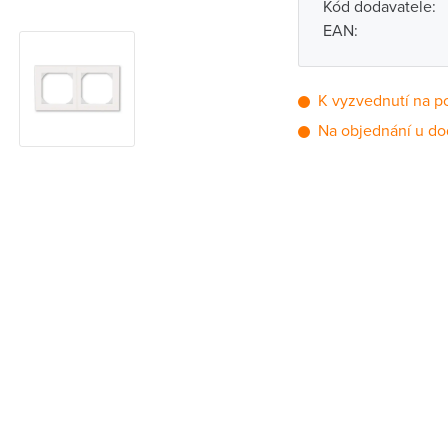
Kód dodavatele:
EAN:
K vyzvednutí na p
Na objednání u do
Pobočka
Brno - Kšírova (
Brno - Řečkovi
Blansko
Bystřice nad P