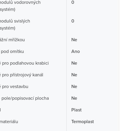
modulů vodorovných
0
systém)
odulů svislých
0
systém)
ážní mřížkou
Ne
 pod omítku
Ano
pro podlahovou krabici
Ne
pro přístrojový kanál
Ne
 pro vestavbu
Ne
 pole/popisovací plocha
Ne
l
Plast
 materiálu
Termoplast