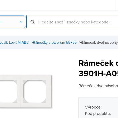
u
Nahrát obrázek produktu
Skenování čárové
Levit, Levit M ABB
Rámečky s otvorem 55×55
Rámeček dvojnásobný 
Rámeček d
3901H-A05
Rámeček dvojnásobný 
Výrobce:
Kód produktu: