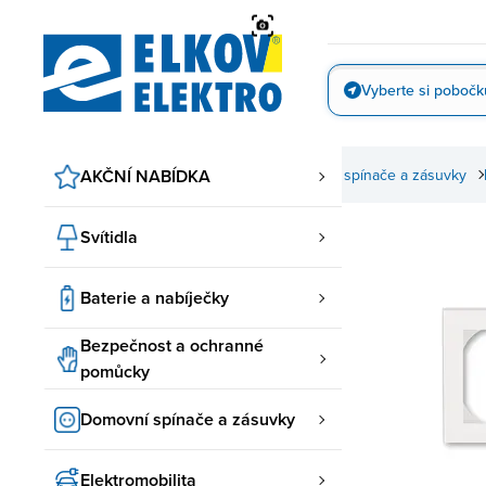
Přejít
na
obsah
Vyberte si pobočk
Vyfotit
AKČNÍ NABÍDKA
Domovní spínače a zásuvky
ABB spínače a zásuvky
Svítidla
Baterie a nabíječky
Bezpečnost a ochranné
pomůcky
Domovní spínače a zásuvky
Elektromobilita