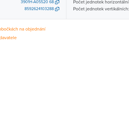
Počet jednotek horizontální
3901H-A05520 68
Počet jednotek vertikálních
8592624103288
obočkách na objednání
davatele
Dostupnost
centrála)
Na objednání u dodavatele
ce
Na objednání u dodavatele
Na objednání u dodavatele
ernštejnem
Na objednání u dodavatele