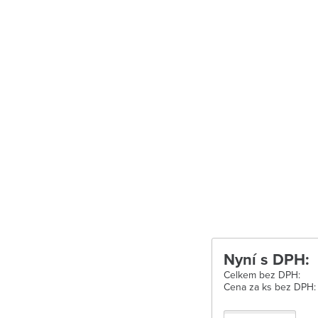
Uherské Hradišt
Velké Meziříčí
Vysoké Mýto
Zábřeh
Zastávka u Brn
Zlín
Žďár nad Sáza
Nyní s DPH:
Celkem bez DPH:
Cena za ks bez DPH: