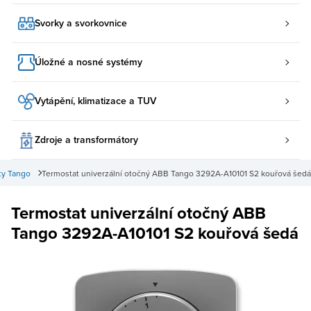
Svorky a svorkovnice
Úložné a nosné systémy
Vytápění, klimatizace a TUV
Zdroje a transformátory
ty Tango
Termostat univerzální otočný ABB Tango 3292A-A10101 S2 kouřová šedá
Termostat univerzální otočný ABB
Tango 3292A-A10101 S2 kouřová šedá