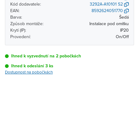
Kód dodavatele:
3292A-A10101 S2
EAN:
8592624051770
Barva:
Šedá
Způsob montáže:
Instalace pod omítku
Krytí (IP):
IP20
Provedení:
On/Off
Ihned k vyzvednutí na 2 pobočkách
Ihned k odeslání 3 ks
Dostupnost na pobočkách
Pobočka
Dostupnost
Brno - Kšírova
Ihned k vyzvednutí 3 ks
(centrála)