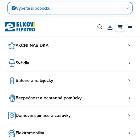
Přejít
Vyberte si pobočku
na
obsah
Zapnout/vypnout
Přihlásit/registro
vyhledávací
účet
panel
AKČNÍ NABÍDKA
Svítidla
Baterie a nabíječky
Bezpečnost a ochranné pomůcky
Domovní spínače a zásuvky
Elektromobilita