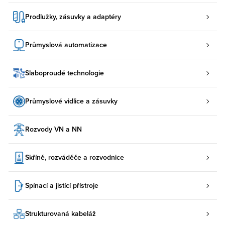
Prodlužky, zásuvky a adaptéry
Průmyslová automatizace
Slaboproudé technologie
Průmyslové vidlice a zásuvky
Rozvody VN a NN
Skříně, rozváděče a rozvodnice
Spínací a jistící přístroje
Strukturovaná kabeláž