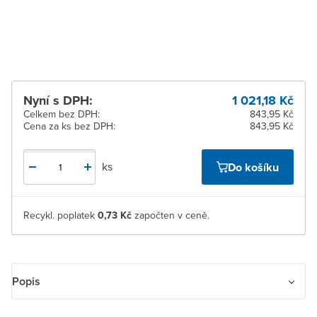
Žďár nad Sázavou
K vyzvednutí do 2
pracovních dnů
Nyní s DPH:
1 021,18 Kč
Celkem bez DPH:
843,95 Kč
Cena za ks bez DPH:
843,95 Kč
ks
Do košíku
Recykl. poplatek
0,73 Kč
započten v ceně.
Popis
Termostat univerzální otočný. Ovládací jednotka (nutno použít