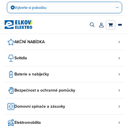
Přejít
Vyberte si pobočku
na
obsah
Zapnout/vypnout
Přihlásit/registro
vyhledávací
účet
panel
AKČNÍ NABÍDKA
Svítidla
Baterie a nabíječky
Bezpečnost a ochranné pomůcky
Domovní spínače a zásuvky
Elektromobilita