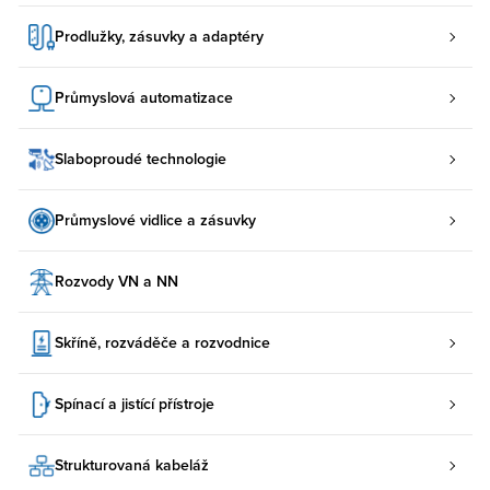
Prodlužky, zásuvky a adaptéry
Průmyslová automatizace
Slaboproudé technologie
Průmyslové vidlice a zásuvky
Rozvody VN a NN
Skříně, rozváděče a rozvodnice
Spínací a jistící přístroje
Strukturovaná kabeláž