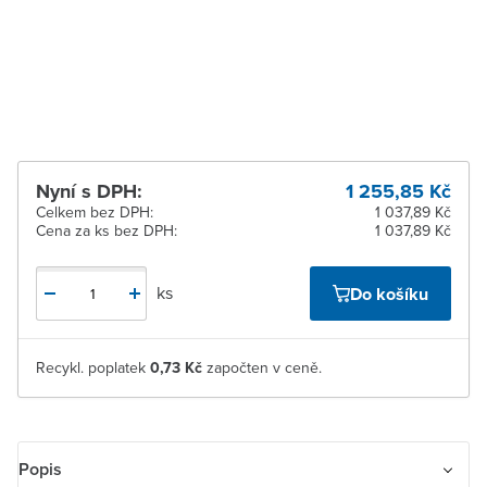
pracovních dnů
Žďár nad Sázavou
K vyzvednutí do 2
pracovních dnů
Nyní s DPH:
1 255,85 Kč
Celkem bez DPH:
1 037,89 Kč
Cena za ks bez DPH:
1 037,89 Kč
ks
Do košíku
Recykl. poplatek
0,73 Kč
započten v ceně.
Popis