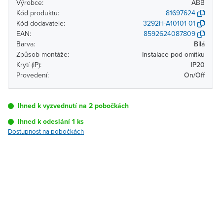
Výrobce:
ABB
Kód produktu:
81697624
Kód dodavatele:
3292H-A10101 01
EAN:
8592624087809
Barva:
Bílá
Způsob montáže:
Instalace pod omítku
Krytí (IP):
IP20
Provedení:
On/Off
Ihned k vyzvednutí na 2 pobočkách
Ihned k odeslání 1 ks
Dostupnost na pobočkách
Pobočka
Dostupnost
Brno - Kšírova
Ihned k vyzvednutí 1 ks