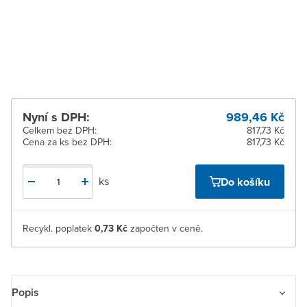
pracovních dnů
Žďár nad Sázavou
K vyzvednutí do 2
pracovních dnů
Nyní s DPH:
989,46 Kč
Celkem bez DPH:
817,73 Kč
Cena za ks bez DPH:
817,73 Kč
ks
Do košíku
Recykl. poplatek
0,73 Kč
započten v ceně.
Popis