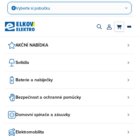
Přejít
Vyberte si pobočku
na
obsah
Zapnout/vypnout
Přihlásit/registro
vyhledávací
účet
panel
AKČNÍ NABÍDKA
Svítidla
Baterie a nabíječky
Bezpečnost a ochranné pomůcky
Domovní spínače a zásuvky
Elektromobilita