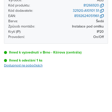
Výrobce:
ABB
Kód produktu:
81266920
Kód dodavatele:
3292G-A10101 S1
EAN:
8592624051961
Barva:
Šedá
Způsob montáže:
Instalace pod omítku
Krytí (IP):
IP20
Provedení:
On/Off
Ihned k vyzvednutí v Brno - Kšírova (centrála)
Ihned k odeslání 1 ks
Dostupnost na pobočkách
Pobočka
Dostupnost
Brno - Kšírova
Ihned k vyzvednutí 1 ks