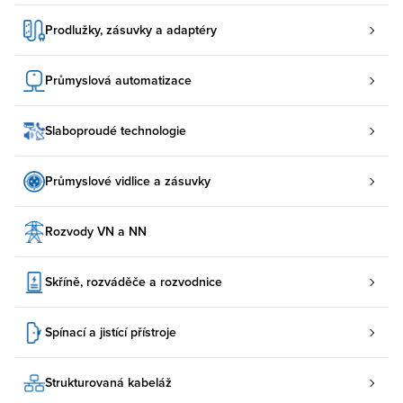
Prodlužky, zásuvky a adaptéry
Průmyslová automatizace
Slaboproudé technologie
Průmyslové vidlice a zásuvky
Rozvody VN a NN
Skříně, rozváděče a rozvodnice
Spínací a jistící přístroje
Strukturovaná kabeláž