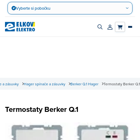
Přejít
Vyberte si pobočku
na
obsah
Zapnout/vypnout
Přihlásit/registro
vyhledávací
účet
panel
e a zásuvky
Hager spínače a zásuvky
Berker Q.1 Hager
Termostaty Berker Q.1
Termostaty Berker Q.1