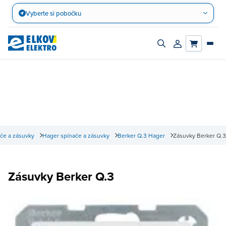
Přejít
Vyberte si pobočku
na
obsah
Zapnout/vypnout
Přihlásit/registro
vyhledávací
účet
panel
če a zásuvky
Hager spínače a zásuvky
Berker Q.3 Hager
Zásuvky Berker Q.3
Zásuvky Berker Q.3