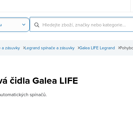
u
Nahrát obrázek produktu
Skenování čárové
 a zásuvky
Legrand spínače a zásuvky
Galea LIFE Legrand
Pohybo
á čidla Galea LIFE
 automatických spínačů.