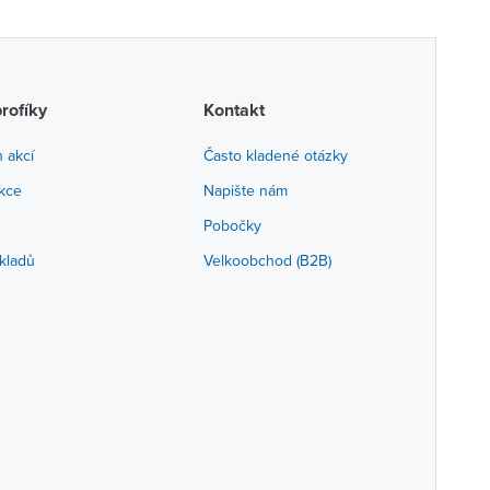
profíky
Kontakt
h akcí
Často kladené otázky
akce
Napište nám
Pobočky
kladů
Velkoobchod (B2B)