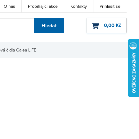
O nás
Probíhající akce
Kontakty
Přihlásit se
0,00 Kč
Hledat
ho kódu
vá čidla Galea LIFE