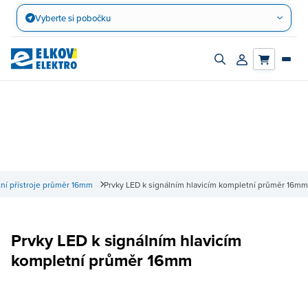
Přejít
Vyberte si pobočku
na
obsah
Zapnout/vypnout
Přihlásit/registro
vyhledávací
účet
panel
ní přístroje průměr 16mm
Prvky LED k signálním hlavicím kompletní průměr 16mm
Prvky LED k signálním hlavicím
kompletní průměr 16mm