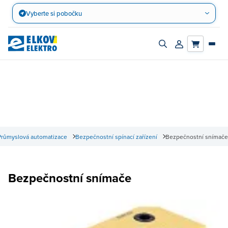
Přejít
Vyberte si pobočku
na
obsah
Zapnout/vypnout
Přihlásit/registro
vyhledávací
účet
panel
Průmyslová automatizace
Bezpečnostní spínací zařízení
Bezpečnostní snímače
Bezpečnostní snímače