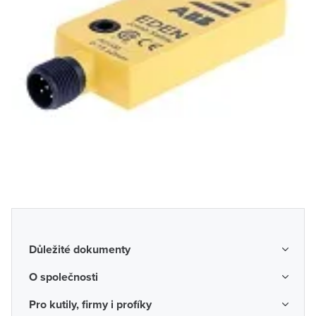
Důležité dokumenty
Obchodní podmínky
O společnosti
Možnosti dopravy a platby
O nás
Pro kutily, firmy i profíky
Reklamace a vrácení zboží