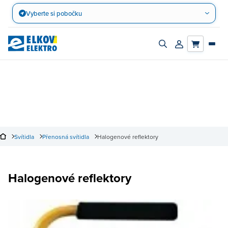
Přejít
Vyberte si pobočku
na
obsah
Zapnout/vypnout
Přihlásit/registro
vyhledávací
účet
panel
Svítidla
Přenosná svítidla
Halogenové reflektory
Halogenové reflektory