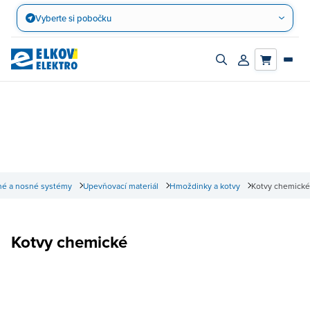
Přejít
Vyberte si pobočku
na
obsah
Zapnout/vypnout
Přihlásit/registro
vyhledávací
účet
panel
né a nosné systémy
Upevňovací materiál
Hmoždinky a kotvy
Kotvy chemické
Kotvy chemické