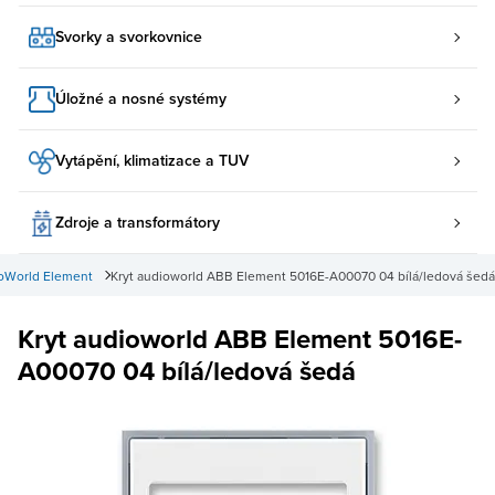
Svorky a svorkovnice
Úložné a nosné systémy
Vytápění, klimatizace a TUV
Zdroje a transformátory
oWorld Element
Kryt audioworld ABB Element 5016E-A00070 04 bílá/ledová šedá
Kryt audioworld ABB Element 5016E-
A00070 04 bílá/ledová šedá