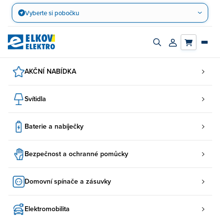
Přejít
Vyberte si pobočku
na
obsah
Zapnout/vypnout
Přihlásit/registro
vyhledávací
účet
panel
AKČNÍ NABÍDKA
Svítidla
Baterie a nabíječky
Bezpečnost a ochranné pomůcky
Domovní spínače a zásuvky
Elektromobilita