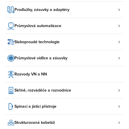
Prodlužky, zásuvky a adaptéry
Průmyslová automatizace
Slaboproudé technologie
Průmyslové vidlice a zásuvky
Rozvody VN a NN
Skříně, rozváděče a rozvodnice
Spínací a jistící přístroje
Strukturovaná kabeláž