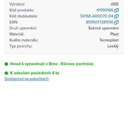
Výrobce:
ABB
Kód produktu:
41993166
Kód dodavatele:
5016E-A00070 04
EAN:
8595017281136
Druh upevnění:
Svěrné upevnění
Materiál:
Plast
Kvalita materiálu:
Termoplast
Typ povrchu:
Lesklý
Ihned k vyzvednutí v Brno - Kšírova (centrála)
K odeslání posledních 4 ks
Dostupnost na pobočkách
Pobočka
Dostupnost
Brno - Kšírova
Doprodej posledních 4 ks