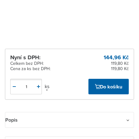
pracovních dnů
Žďár nad Sázavou
K vyzvednutí do 2
pracovních dnů
Nyní s DPH:
144,96 Kč
Celkem bez DPH:
119,80 Kč
Cena za ks bez DPH:
119,80 Kč
ks
Do košíku
Popis
Kryt přístroje osvětlení s LED, přístroje AudioWorld nebo adaptéru