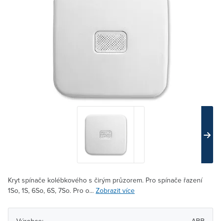
Kryt spínače kolébkového s čirým průzorem. Pro spínače řazení
1So, 1S, 6So, 6S, 7So. Pro o...
Zobrazit více