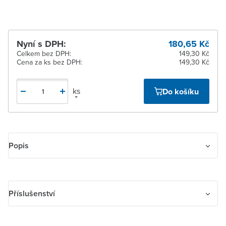
Nyní s DPH:
180,65 Kč
Celkem bez DPH:
149,30 Kč
Cena za ks bez DPH:
149,30 Kč
ks
Do košíku
Popis
Kryt spínače kolébkového s čirým průzorem. Pro spínače řazení
1So, 1S, 6So, 6S, 7So. Pro ovládače řazení 1/0So (1/0S), 6/0So (6/0S).
Příslušenství
Příslušenství