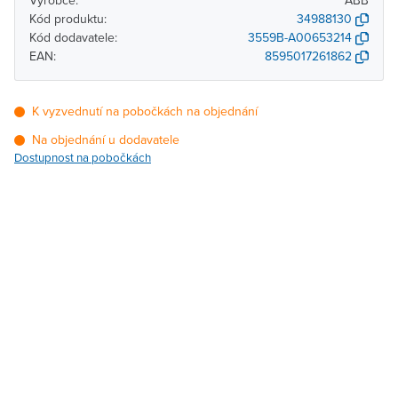
Výrobce:
ABB
Kód produktu:
34988130
Kód dodavatele:
3559B-A00653214
EAN:
8595017261862
K vyzvednutí na pobočkách na objednání
Na objednání u dodavatele
Dostupnost na pobočkách
Pobočka
Dostupnost
Brno - Kšírova (centrála)
Na objednání u
dodavatele
Brno - Řečkovice
Na objednání u
dodavatele