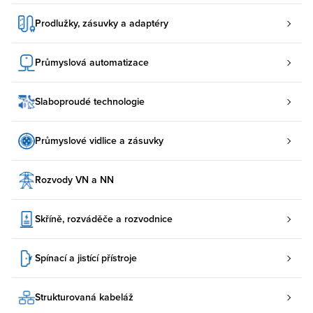
Prodlužky, zásuvky a adaptéry
Průmyslová automatizace
Slaboproudé technologie
Průmyslové vidlice a zásuvky
Rozvody VN a NN
Skříně, rozváděče a rozvodnice
Spínací a jistící přístroje
Strukturovaná kabeláž