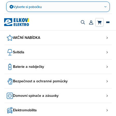
Přejít
Vyberte si pobočku
na
obsah
Zapnout/vypnout
Přihlásit/registro
vyhledávací
účet
panel
AKČNÍ NABÍDKA
Svítidla
Baterie a nabíječky
Bezpečnost a ochranné pomůcky
Domovní spínače a zásuvky
Elektromobilita