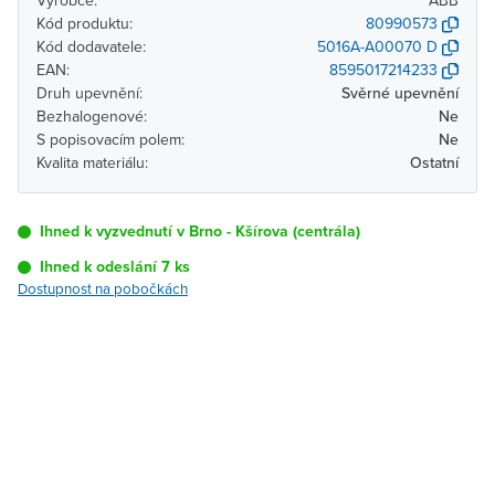
Výrobce:
ABB
Kód produktu:
80990573
Kód dodavatele:
5016A-A00070 D
EAN:
8595017214233
Druh upevnění:
Svěrné upevnění
Bezhalogenové:
Ne
S popisovacím polem:
Ne
Kvalita materiálu:
Ostatní
Ihned k vyzvednutí v Brno - Kšírova (centrála)
Ihned k odeslání 7 ks
Dostupnost na pobočkách
Pobočka
Dostupnost
Brno - Kšírova
Ihned k vyzvednutí 7 ks