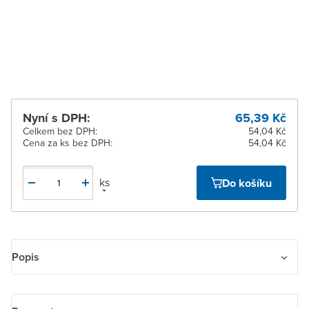
pracovních dnů
Žďár nad Sázavou
K vyzvednutí do 2
pracovních dnů
Nyní s DPH:
65,39 Kč
Celkem bez DPH:
54,04 Kč
Cena za ks bez DPH:
54,04 Kč
ks
Do košíku
Popis
Kryt přístroje osvětlení s LED, přístroje AudioWorld nebo adaptéru
Profil 45