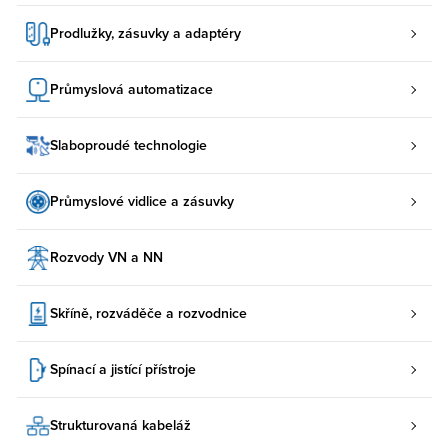
Prodlužky, zásuvky a adaptéry
Průmyslová automatizace
Slaboproudé technologie
Průmyslové vidlice a zásuvky
Rozvody VN a NN
Skříně, rozváděče a rozvodnice
Spínací a jistící přístroje
Strukturovaná kabeláž