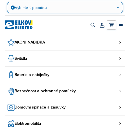
Přejít
Vyberte si pobočku
na
obsah
Zapnout/vypnout
Přihlásit/registro
vyhledávací
účet
panel
AKČNÍ NABÍDKA
Svítidla
Baterie a nabíječky
Bezpečnost a ochranné pomůcky
Domovní spínače a zásuvky
Elektromobilita