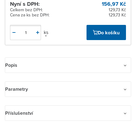
Nyní s DPH:
156,97 Kč
Celkem bez DPH:
129,73 Kč
Cena za ks bez DPH:
129,73 Kč
ks
Do košíku
Popis
Kryt spínače kolébkového, dělený. Pro spínače řazení 5, 6+6 (6+1),
6+6/0 (6+1/0). Pro ovládač řazení 1/0+1/0.
Parametry
Název parametru
Hodnota
Příslušenství
Provedení
Dvoudílná
Příslušenství
kolébka