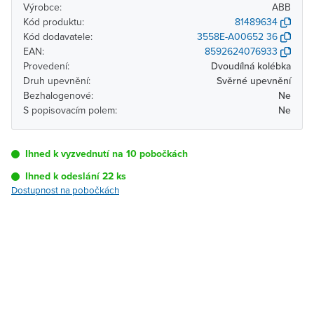
Výrobce:
ABB
Kód produktu:
81489634
Kód dodavatele:
3558E-A00652 36
EAN:
8592624076933
Provedení:
Dvoudílná kolébka
Druh upevnění:
Svěrné upevnění
Bezhalogenové:
Ne
S popisovacím polem:
Ne
Ihned k vyzvednutí na 10 pobočkách
Ihned k odeslání 22 ks
Dostupnost na pobočkách
Pobočka
Dostupnost
Brno - Kšírova
Ihned k vyzvednutí 22 ks