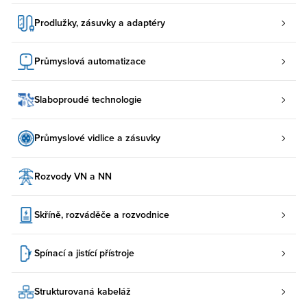
Prodlužky, zásuvky a adaptéry
Průmyslová automatizace
Slaboproudé technologie
Průmyslové vidlice a zásuvky
Rozvody VN a NN
Skříně, rozváděče a rozvodnice
Spínací a jistící přístroje
Strukturovaná kabeláž