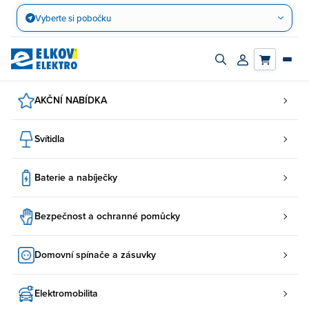
Přejít
Vyberte si pobočku
na
obsah
Zapnout/vypnout
Přihlásit/registro
vyhledávací
účet
panel
AKČNÍ NABÍDKA
Svítidla
Baterie a nabíječky
Bezpečnost a ochranné pomůcky
Domovní spínače a zásuvky
Elektromobilita