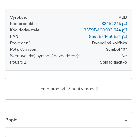
Výrobce:
ABB
Kód produktu:
83452245
Kód dodavatele:
3559T-A00933 244
EAN:
8592624450634
Provedení:
Dvoudílná kolébka
Potisk/značení:
Symbol "0"
Skenovatelný symbol / bezbariérový:
Ne
Použití 2:
Spínač/tlačítko
Tento produkt již není v prodeji.
Popis
Kryt spínače kolébkového trojpólového, s potiskem