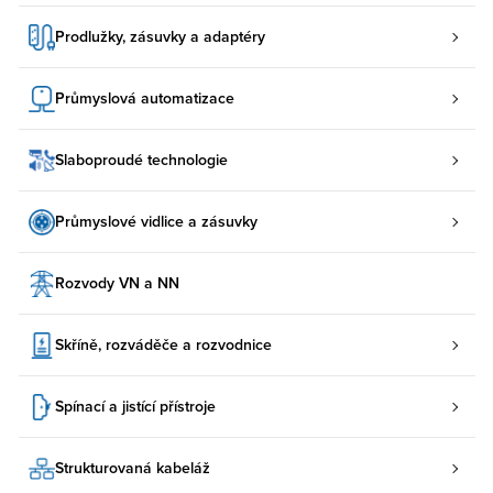
Prodlužky, zásuvky a adaptéry
Průmyslová automatizace
Slaboproudé technologie
Průmyslové vidlice a zásuvky
Rozvody VN a NN
Skříně, rozváděče a rozvodnice
Spínací a jistící přístroje
Strukturovaná kabeláž