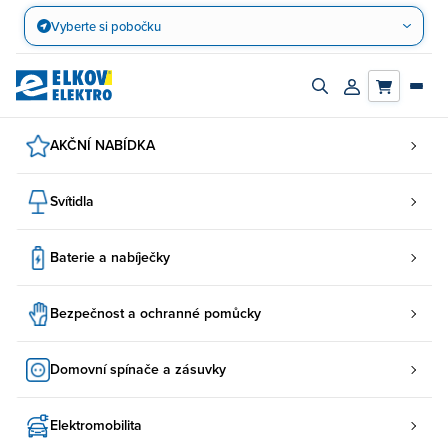
Přejít
Vyberte si pobočku
na
obsah
Zapnout/vypnout
Přihlásit/registro
vyhledávací
účet
panel
AKČNÍ NABÍDKA
Svítidla
Baterie a nabíječky
Bezpečnost a ochranné pomůcky
Domovní spínače a zásuvky
Elektromobilita