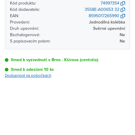
Kód produktu:
74997354
Kód dodavatele:
3558E-A00653 32
EAN:
8595017265990
Provedení:
Jednodílná kolébka
Druh upevnění:
Svěrné upevnění
Bezhalogenové:
Ne
S popisovacím polem:
Ne
Ihned k vyzvednutí v Brno - Kšírova (centrála)
Ihned k odeslání 10 ks
Dostupnost na pobočkách
Pobočka
Dostupnost
Brno - Kšírova
Ihned k vyzvednutí 10 ks
(centrála)