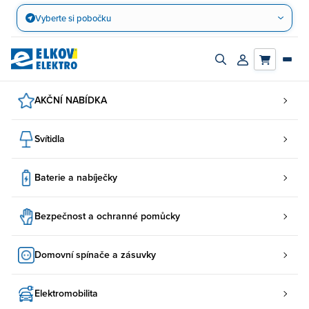
Přejít
Vyberte si pobočku
na
obsah
Zapnout/vypnout
Přihlásit/registro
vyhledávací
účet
panel
AKČNÍ NABÍDKA
Svítidla
Baterie a nabíječky
Bezpečnost a ochranné pomůcky
Domovní spínače a zásuvky
Elektromobilita