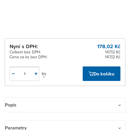
Žďár nad Sázavou
K vyzvednutí do 2
pracovních dnů
Nyní s DPH:
178,02 Kč
Celkem bez DPH:
147,12 Kč
Cena za ks bez DPH:
147,12 Kč
ks
Do košíku
Popis
Kryt spínače kolébkového s čirým průzorem
Parametry