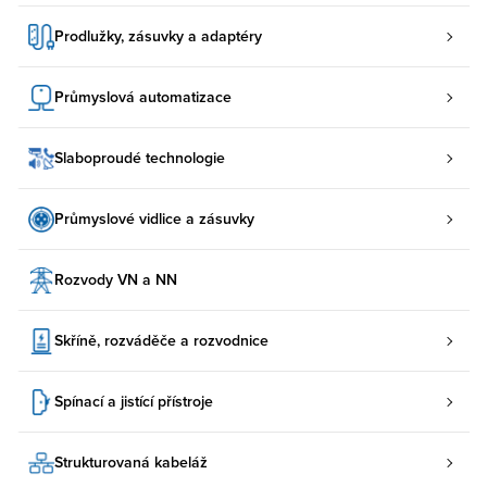
Prodlužky, zásuvky a adaptéry
Průmyslová automatizace
Slaboproudé technologie
Průmyslové vidlice a zásuvky
Rozvody VN a NN
Skříně, rozváděče a rozvodnice
Spínací a jistící přístroje
Strukturovaná kabeláž