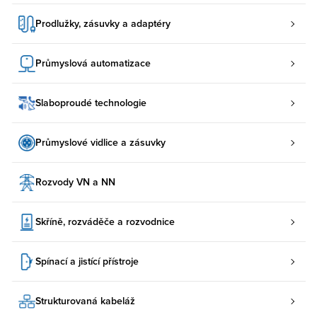
Prodlužky, zásuvky a adaptéry
Průmyslová automatizace
Slaboproudé technologie
Průmyslové vidlice a zásuvky
Rozvody VN a NN
Skříně, rozváděče a rozvodnice
Spínací a jistící přístroje
Strukturovaná kabeláž