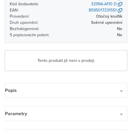
Kód dodavatele:
3299A-A110 D
EAN:
8595017231551
Provedení:
Otočný knoflík
Druh upevnění:
Svěrné upevnění
Bezhalogenové:
Ne
S popisovacím polem:
Ne
Tento produkt již není v prodeji.
Popis
Kryt spínače žaluziového s krátkocestným ovladačem, s potiskem
Parametry
Název parametru
Hodnota