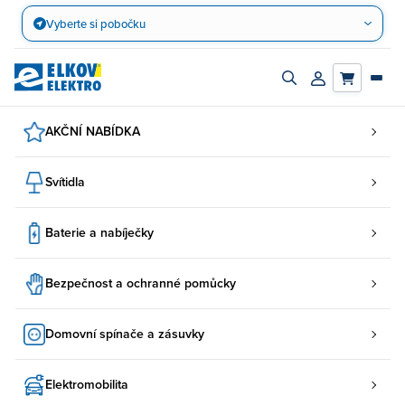
Přejít
Vyberte si pobočku
na
obsah
Zapnout/vypnout
Přihlásit/registro
vyhledávací
účet
panel
AKČNÍ NABÍDKA
Svítidla
Baterie a nabíječky
Bezpečnost a ochranné pomůcky
Domovní spínače a zásuvky
Elektromobilita