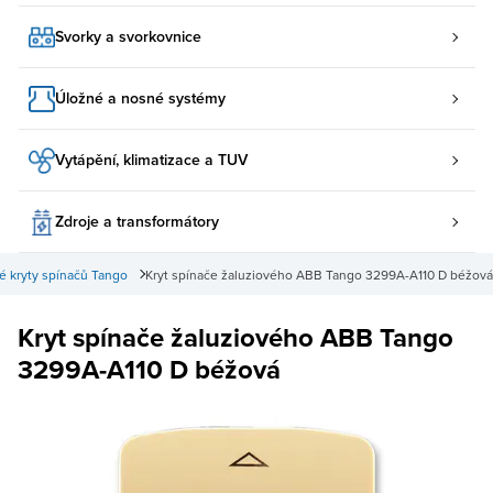
Svorky a svorkovnice
Úložné a nosné systémy
Vytápění, klimatizace a TUV
Zdroje a transformátory
é kryty spínačů Tango
Kryt spínače žaluziového ABB Tango 3299A-A110 D béžová
Kryt spínače žaluziového ABB Tango
3299A-A110 D béžová