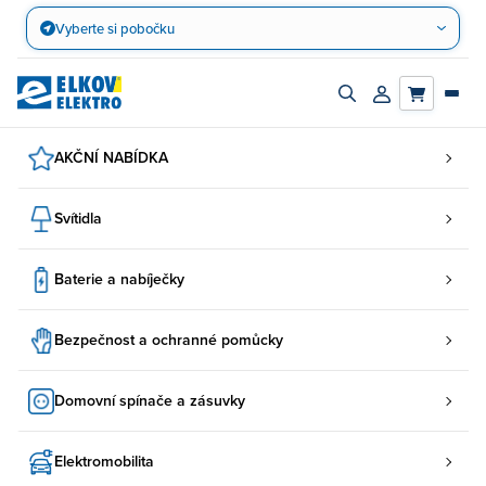
Přejít
Vyberte si pobočku
na
obsah
Zapnout/vypnout
Přihlásit/registro
vyhledávací
účet
panel
AKČNÍ NABÍDKA
Svítidla
Baterie a nabíječky
Bezpečnost a ochranné pomůcky
Domovní spínače a zásuvky
Elektromobilita