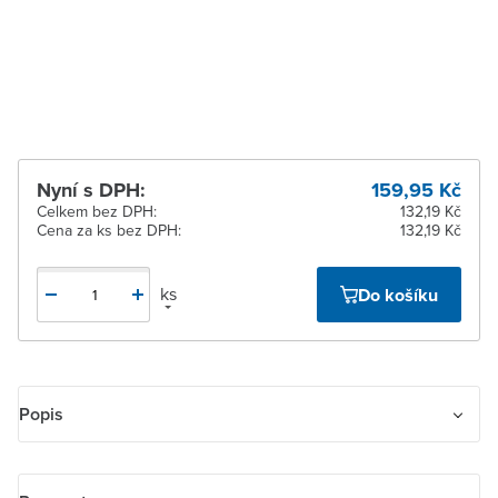
12 dnů
Žďár nad Sázavou
Na objednání obvykle do
12 dnů
Nyní s DPH:
159,95 Kč
Celkem bez DPH:
132,19 Kč
Cena za ks bez DPH:
132,19 Kč
ks
Do košíku
Popis
Kryt zásuvky komunikační přímé. Pro komunikační zásuvky HDMI,
USB, VGA, pro nabíjecí přístroj USB nebo reproduktorovou