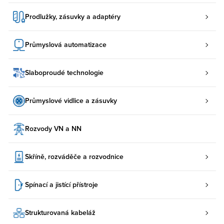
Prodlužky, zásuvky a adaptéry
Průmyslová automatizace
Slaboproudé technologie
Průmyslové vidlice a zásuvky
Rozvody VN a NN
Skříně, rozváděče a rozvodnice
Spínací a jistící přístroje
Strukturovaná kabeláž