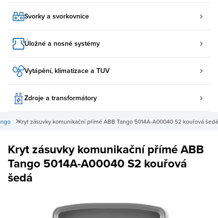
Svorky a svorkovnice
Úložné a nosné systémy
Vytápění, klimatizace a TUV
Zdroje a transformátory
ango
Kryt zásuvky komunikační přímé ABB Tango 5014A-A00040 S2 kouřová šedá
Kryt zásuvky komunikační přímé ABB
Tango 5014A-A00040 S2 kouřová
šedá