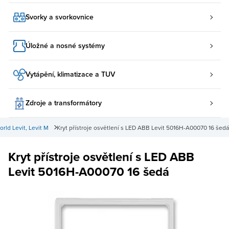
Svorky a svorkovnice
Úložné a nosné systémy
Vytápění, klimatizace a TUV
Zdroje a transformátory
rld Levit, Levit M
Kryt přístroje osvětlení s LED ABB Levit 5016H-A00070 16 šedá
Kryt přístroje osvětlení s LED ABB
Levit 5016H-A00070 16 šedá