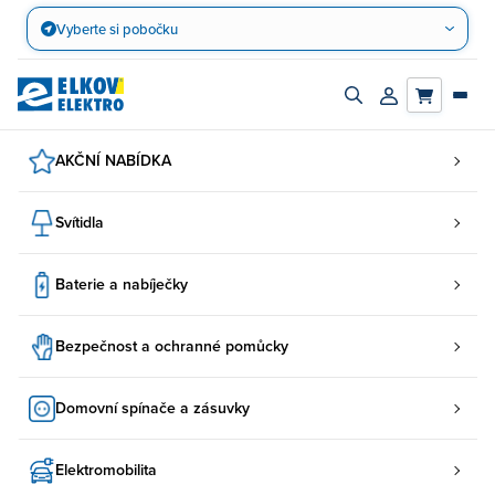
Přejít
Vyberte si pobočku
na
obsah
Zapnout/vypnout
Přihlásit/registro
vyhledávací
účet
panel
AKČNÍ NABÍDKA
Svítidla
Baterie a nabíječky
Bezpečnost a ochranné pomůcky
Domovní spínače a zásuvky
Elektromobilita