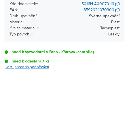
Kód dodavatele:
5016H-A00070 16
EAN:
8592624070306
Druh upevnění:
Svěrné upevnění
Materiál:
Plast
Kvalita materiálu:
Termoplast
Typ povrchu:
Lesklý
Ihned k vyzvednutí v Brno - Kšírova (centrála)
Ihned k odeslání 7 ks
Dostupnost na pobočkách
Pobočka
Dostupnost
Brno - Kšírova
Ihned k vyzvednutí 7 ks
(centrála)