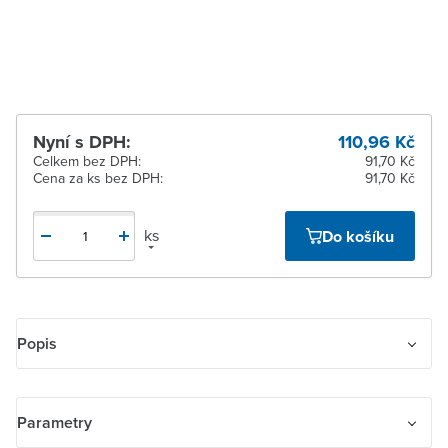
Žďár nad Sázavou
K vyzvednutí do 2
pracovních dnů
Nyní s DPH:
110,96 Kč
Celkem bez DPH:
91,70 Kč
Cena za ks bez DPH:
91,70 Kč
ks
Do košíku
Popis
Kryt přístroje osvětlení s LED nebo přístroje AudioWorld. Pro
přístroje osvětlení s LED. Pro přístroj zesilovače, zesilovače s
Parametry
interkomem, předzesilovače pro audiosignál nebo pro zapuštěný