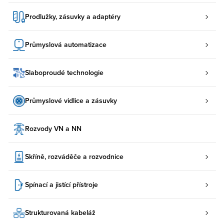
Prodlužky, zásuvky a adaptéry
Průmyslová automatizace
Slaboproudé technologie
Průmyslové vidlice a zásuvky
Rozvody VN a NN
Skříně, rozváděče a rozvodnice
Spínací a jistící přístroje
Strukturovaná kabeláž