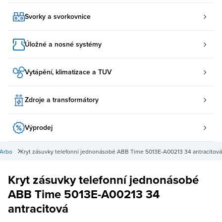
Svorky a svorkovnice
Úložné a nosné systémy
Vytápění, klimatizace a TUV
Zdroje a transformátory
Výprodej
 Arbo
Kryt zásuvky telefonní jednonásobé ABB Time 5013E-A00213 34 antracitová
Kryt zásuvky telefonní jednonásobé
ABB Time 5013E-A00213 34
antracitová