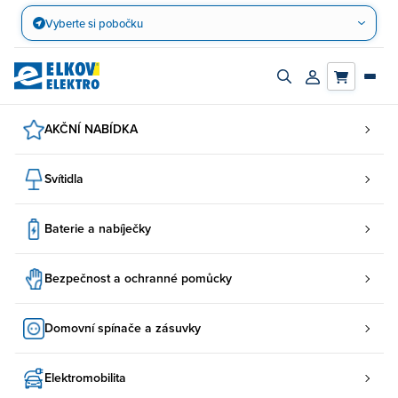
Přejít
Vyberte si pobočku
na
obsah
Zapnout/vypnout
Přihlásit/registro
vyhledávací
účet
panel
AKČNÍ NABÍDKA
Svítidla
Baterie a nabíječky
Bezpečnost a ochranné pomůcky
Domovní spínače a zásuvky
Elektromobilita