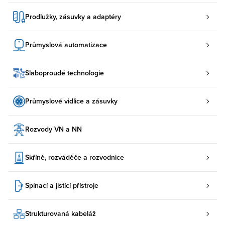
Prodlužky, zásuvky a adaptéry
Průmyslová automatizace
Slaboproudé technologie
Průmyslové vidlice a zásuvky
Rozvody VN a NN
Skříně, rozváděče a rozvodnice
Spínací a jistící přístroje
Strukturovaná kabeláž