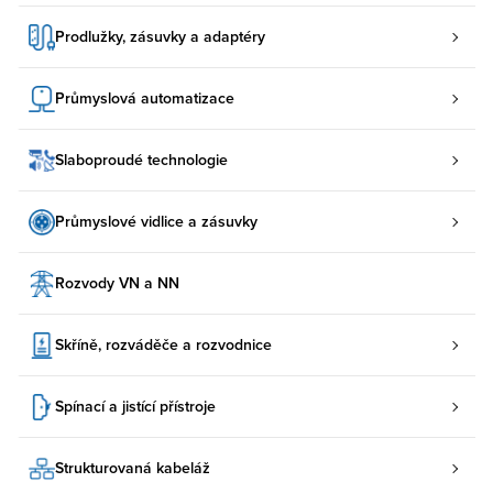
Prodlužky, zásuvky a adaptéry
Průmyslová automatizace
Slaboproudé technologie
Průmyslové vidlice a zásuvky
Rozvody VN a NN
Skříně, rozváděče a rozvodnice
Spínací a jistící přístroje
Strukturovaná kabeláž