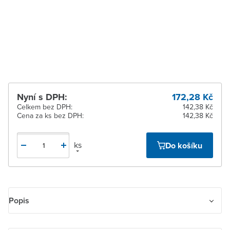
Zlín
K vyzvednutí do 2
pracovních dnů
Žďár nad Sázavou
K vyzvednutí do 2
pracovních dnů
Nyní s DPH:
172,28 Kč
Celkem bez DPH:
142,38 Kč
Cena za ks bez DPH:
142,38 Kč
ks
Do košíku
Popis
Kryt spínače žaluziového kolébkového dělený, s potiskem