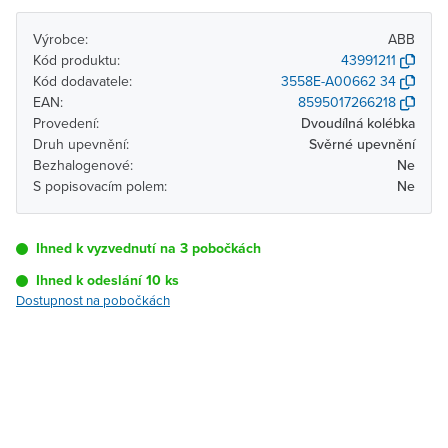
Výrobce:
ABB
Kód produktu:
43991211
Kód dodavatele:
3558E-A00662 34
EAN:
8595017266218
Provedení:
Dvoudílná kolébka
Druh upevnění:
Svěrné upevnění
Bezhalogenové:
Ne
S popisovacím polem:
Ne
Ihned k vyzvednutí na 3 pobočkách
Ihned k odeslání 10 ks
Dostupnost na pobočkách
Pobočka
Dostupnost