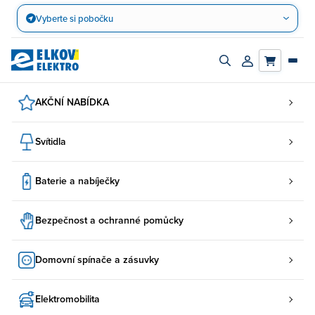
Přejít
Vyberte si pobočku
na
obsah
Zapnout/vypnout
Přihlásit/registro
vyhledávací
účet
panel
AKČNÍ NABÍDKA
Svítidla
Baterie a nabíječky
Bezpečnost a ochranné pomůcky
Domovní spínače a zásuvky
Elektromobilita