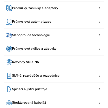
Prodlužky, zásuvky a adaptéry
Průmyslová automatizace
Slaboproudé technologie
Průmyslové vidlice a zásuvky
Rozvody VN a NN
Skříně, rozváděče a rozvodnice
Spínací a jistící přístroje
Strukturovaná kabeláž