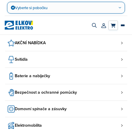
Přejít
Vyberte si pobočku
na
obsah
Zapnout/vypnout
Přihlásit/registro
vyhledávací
účet
panel
AKČNÍ NABÍDKA
Svítidla
Baterie a nabíječky
Bezpečnost a ochranné pomůcky
Domovní spínače a zásuvky
Elektromobilita