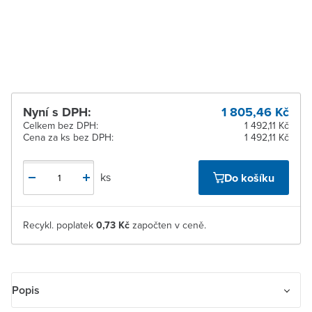
Žďár nad Sázavou
Na objednání u
dodavatele
Nyní s DPH:
1 805,46 Kč
Celkem bez DPH:
1 492,11 Kč
Cena za ks bez DPH:
1 492,11 Kč
ks
Do košíku
Recykl. poplatek
0,73 Kč
započten v ceně.
Popis