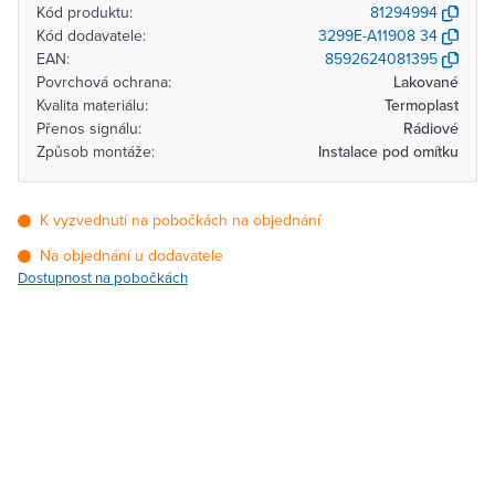
Kód produktu:
81294994
Kód dodavatele:
3299E-A11908 34
EAN:
8592624081395
Povrchová ochrana:
Lakované
Kvalita materiálu:
Termoplast
Přenos signálu:
Rádiové
Způsob montáže:
Instalace pod omítku
K vyzvednutí na pobočkách na objednání
Na objednání u dodavatele
Dostupnost na pobočkách
Pobočka
Dostupnost
Brno - Kšírova (centrála)
Na objednání u
dodavatele